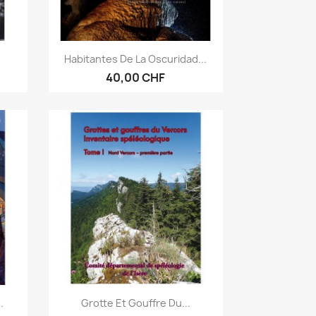
Vorschau

.
Habitantes De La Oscuridad...
40,00 CHF
Vorschau

.
Grotte Et Gouffre Du...