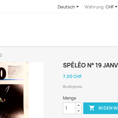

Deutsch
Währung:
CHF
95
SPÉLÉO N° 19 JAN
7,00 CHF
Bruttopreis
Menge

IN DEN 