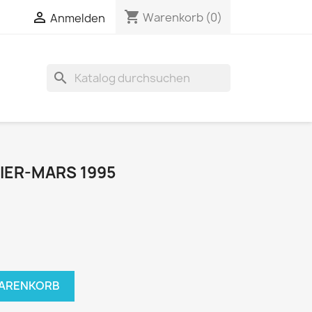
shopping_cart


Warenkorb
(0)
Anmelden
search
VIER-MARS 1995
WARENKORB