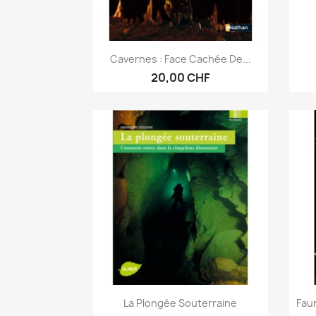
Vorschau

Cavernes : Face Cachée De...
20,00 CHF
Vorschau

La Plongée Souterraine
Fau