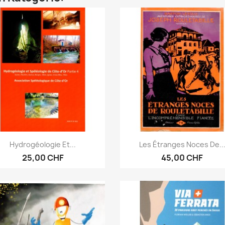
Vorschau
Vorschau


Hydrogéologie Et...
Les Étranges Noces De..
25,00 CHF
45,00 CHF