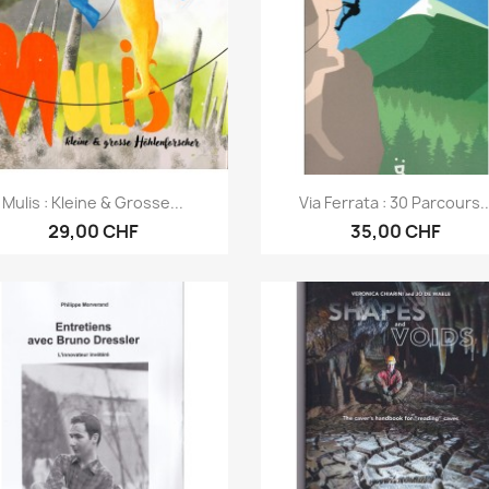
Vorschau
Vorschau


Mulis : Kleine & Grosse...
Via Ferrata : 30 Parcours..
29,00 CHF
35,00 CHF