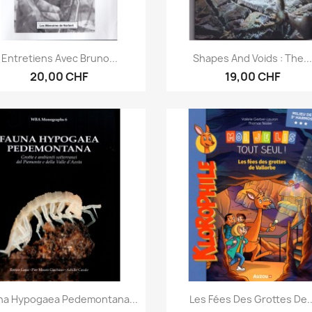
Vorschau
Vorschau


Entretiens Avec Bruno...
Shapes And Voids : The..
20,00 CHF
19,00 CHF
Vorschau
Vorschau


na Hypogaea Pedemontana...
Les Fées Des Grottes De..