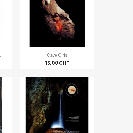
Vorschau

.
Cave Girls
15,00 CHF