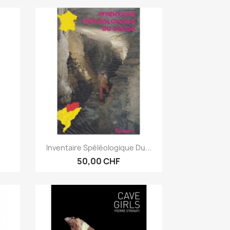
Vorschau

.
Inventaire Spéléologique Du...
50,00 CHF