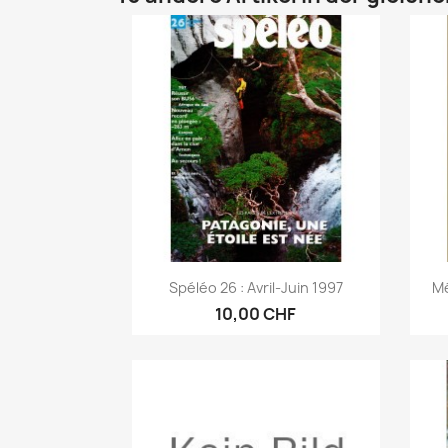
Vorschau

Spéléo 26 : Avril-Juin 1997
Mé
10,00 CHF