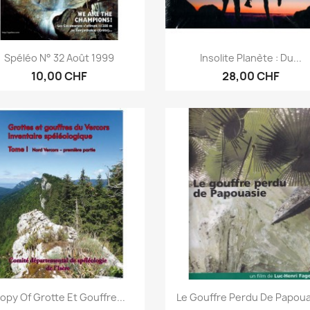
Vorschau
Vorschau


Spéléo N° 32 Août 1999
Insolite Planète : Du...
10,00 CHF
28,00 CHF
Vorschau
Vorschau


opy Of Grotte Et Gouffre...
Le Gouffre Perdu De Papou