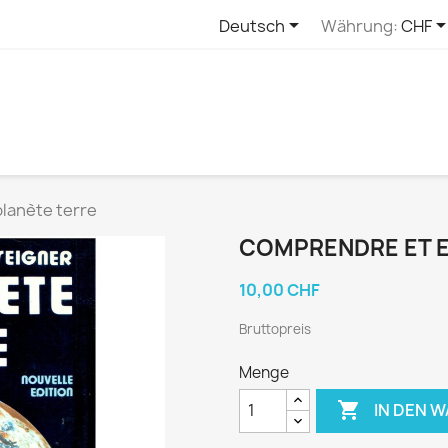

Deutsch
Währung:
CHF
lanète terre
COMPRENDRE ET E
10,00 CHF
Bruttopreis
Menge

IN DEN 