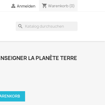
shopping_cart


Warenkorb
(0)
Anmelden
search
NSEIGNER LA PLANÈTE TERRE
WARENKORB