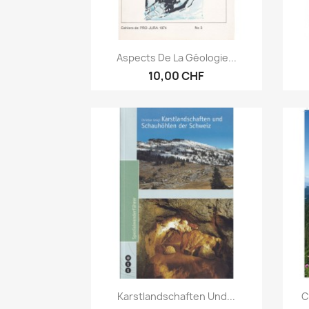
Vorschau

Aspects De La Géologie...
10,00 CHF
Vorschau

Karstlandschaften Und...
C