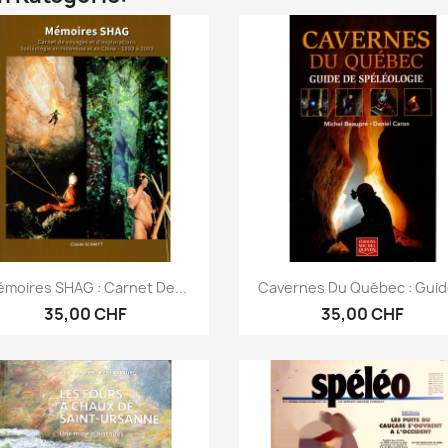
Vorschau
Vorschau


moires SHAG : Carnet De...
Cavernes Du Québec : Guide
35,00 CHF
35,00 CHF