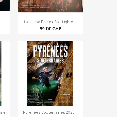
Vorschau

Luzes Na Escuridão - Lights...
69,00 CHF
Vorschau

asie
Pyrénées Souterraines 2025...