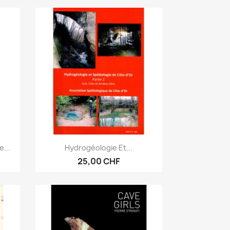
Vorschau

...
Hydrogéologie Et...
25,00 CHF