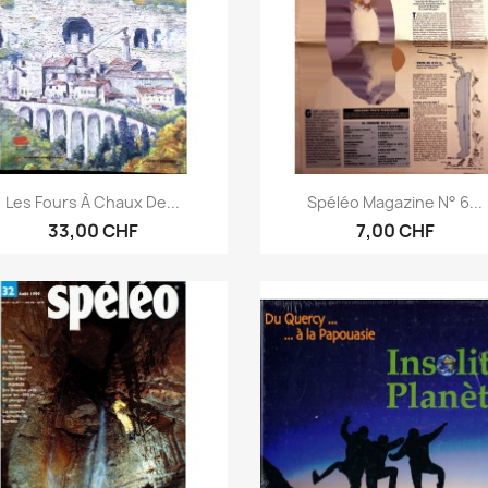
Vorschau
Vorschau


Les Fours À Chaux De...
Spéléo Magazine N° 6...
33,00 CHF
7,00 CHF