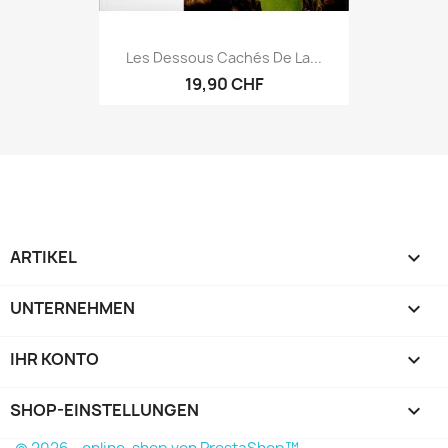
Les Dessous Cachés De La...
19,90 CHF
ARTIKEL

UNTERNEHMEN

IHR KONTO

SHOP-EINSTELLUNGEN
keyboard_arrow_down