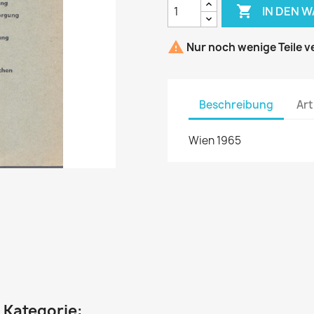

IN DEN 

Nur noch wenige Teile v
Beschreibung
Art
Wien 1965
n Kategorie: