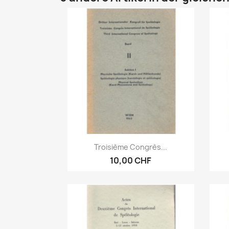
Vorschau

Troisième Congrès...
10,00 CHF