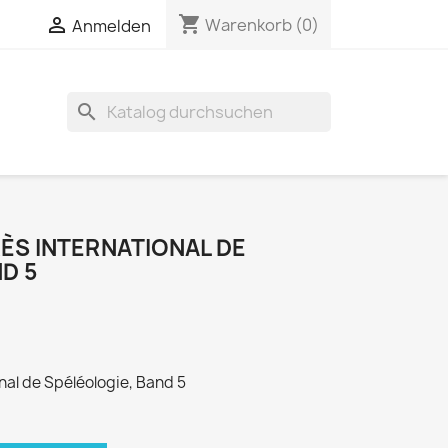
shopping_cart


Warenkorb
(0)
Anmelden
search
ÈS INTERNATIONAL DE
D 5
nal de Spéléologie, Band 5