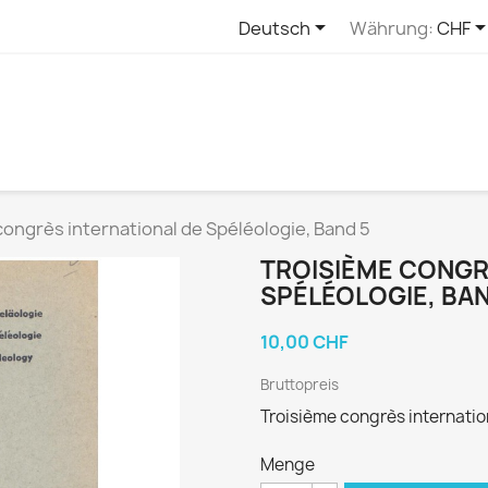

Deutsch
Währung:
CHF
congrès international de Spéléologie, Band 5
TROISIÈME CONGR
SPÉLÉOLOGIE, BAN
10,00 CHF
Bruttopreis
Troisième congrès internatio
Menge