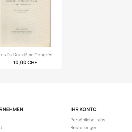
Vorschau

tes Du Deuxième Congrès...
10,00 CHF
RNEHMEN
IHR KONTO
Persönliche Infos
kt
Bestellungen