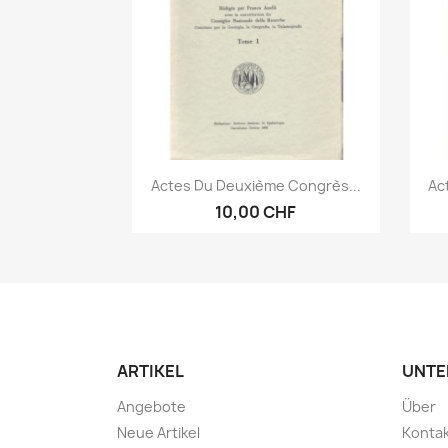
Vorschau

Actes Du Deuxième Congrès...
Ac
10,00 CHF
ARTIKEL
UNTE
Angebote
Über
Neue Artikel
Konta