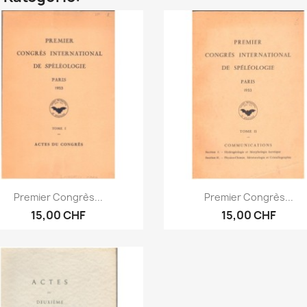
Vorschau
Vorschau


Premier Congrès...
Premier Congrès...
15,00 CHF
15,00 CHF