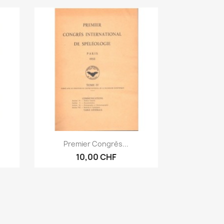
Vorschau

Premier Congrès...
10,00 CHF