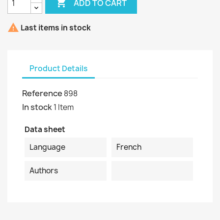

ADD TO CART

Last items in stock
Product Details
Reference
898
In stock
1 Item
Data sheet
Language
French
Authors