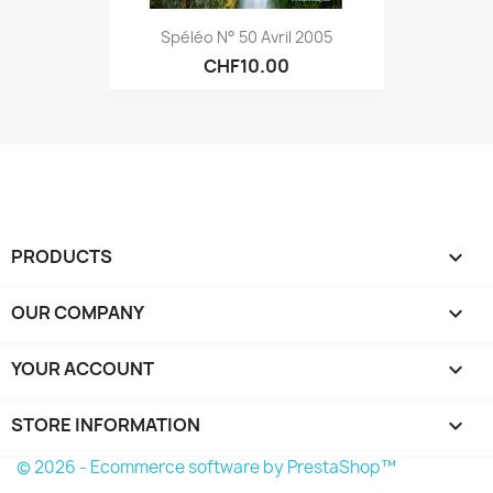
Spéléo N° 50 Avril 2005
CHF10.00
PRODUCTS

OUR COMPANY

YOUR ACCOUNT

STORE INFORMATION
keyboard_arrow_down
© 2026 - Ecommerce software by PrestaShop™