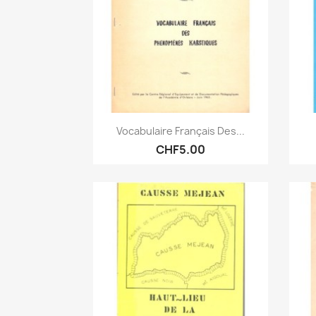
Quick view

Vocabulaire Français Des...
CHF5.00