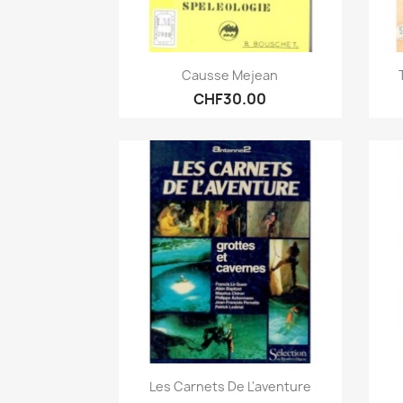
Quick view

Causse Mejean
CHF30.00
Quick view

Les Carnets De L'aventure