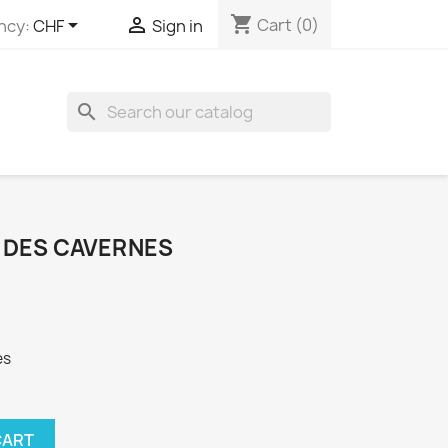
shopping_cart


Cart
(0)
ncy:
CHF
Sign in
search
 DES CAVERNES
es
CART