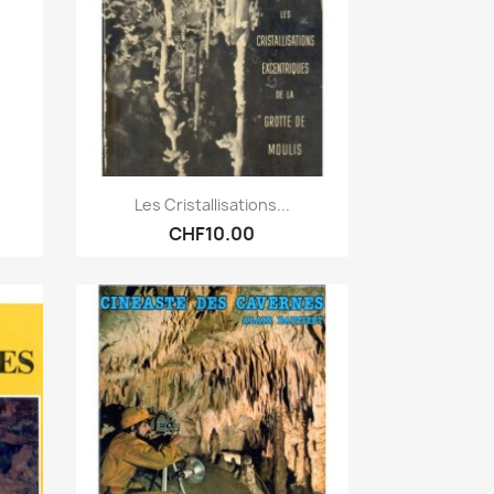
Quick view

Les Cristallisations...
CHF10.00