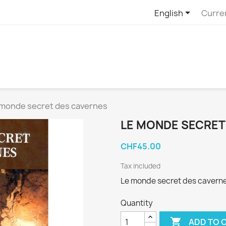

English
Curre
 monde secret des cavernes
LE MONDE SECRET
CHF45.00
Tax included
Le monde secret des cavern
Quantity

ADD TO 