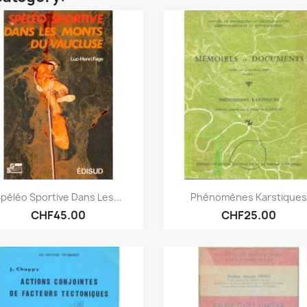
Quick view
Quick view


péléo Sportive Dans Les...
Phénomènes Karstiques
CHF45.00
CHF25.00