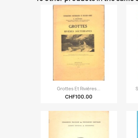
Quick view

Grottes Et Rivières...
S
CHF100.00