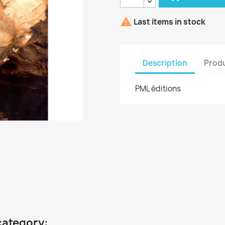

Last items in stock
Description
Produ
PML éditions
category: