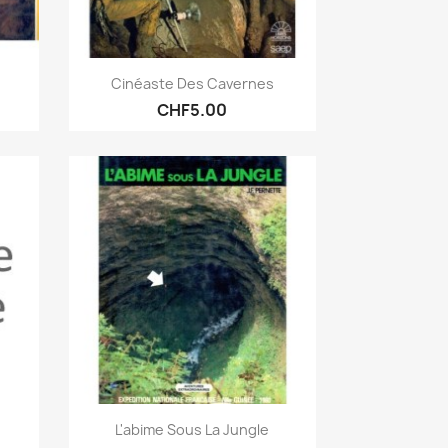
Quick view

Cinéaste Des Cavernes
CHF5.00
Quick view

L'abime Sous La Jungle