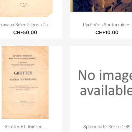
Quick view
Quick view


Travaux Scientifiques Du...
Pyrénées Souterraines
CHF50.00
CHF10.00
Quick view
Quick view


Grottes Et Rivières...
Spelunca 5° Série : 1-89