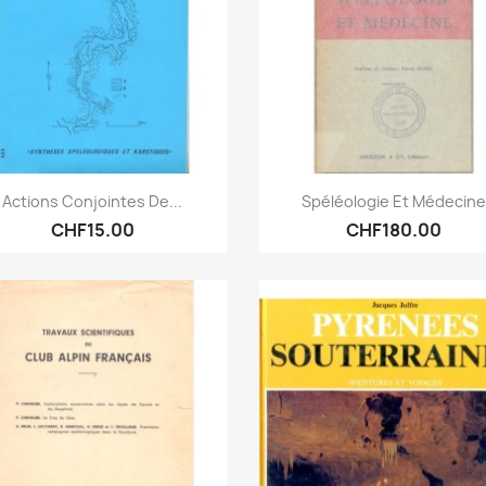
Quick view
Quick view


Actions Conjointes De...
Spéléologie Et Médecine
CHF15.00
CHF180.00