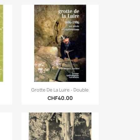
Quick view

Grotte De La Luire - Double
CHF40.00