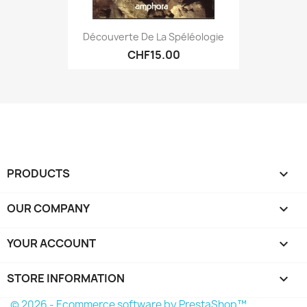
Découverte De La Spéléologie
CHF15.00
PRODUCTS

OUR COMPANY

YOUR ACCOUNT

STORE INFORMATION
keyboard_arrow_down
© 2026 - Ecommerce software by PrestaShop™