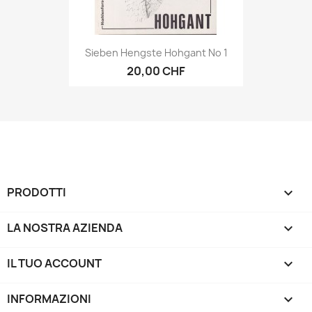
Sieben Hengste Hohgant No 1
20,00 CHF
PRODOTTI

LA NOSTRA AZIENDA

IL TUO ACCOUNT

INFORMAZIONI
keyboard_arrow_down