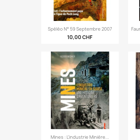
Anteprima

Spéléo N° 59 Septembre 2007
Fau
10,00 CHF
Anteprima

Mines : L’industrie Minière...