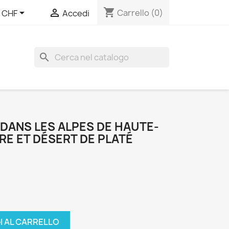
shopping_cart


Carrello
(0)
CHF
Accedi
search
DANS LES ALPES DE HAUTE-
FRE ET DÉSERT DE PLATÉ
I AL CARRELLO