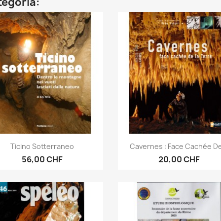
ategoria:
Anteprima
Anteprima


Ticino Sotterraneo
Cavernes : Face Cachée De
56,00 CHF
20,00 CHF