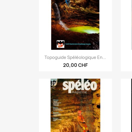
Anteprima

Topoguide Spéléologique En...
20,00 CHF