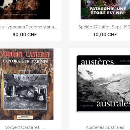
Anteprima
Anteprima


na Hypogaea Pedemontana...
Spéléo 27 Juillet-Sept. 19
90,00 CHF
10,00 CHF
Anteprima
Anteprima


Norbert Casteret :...
Austères Australes