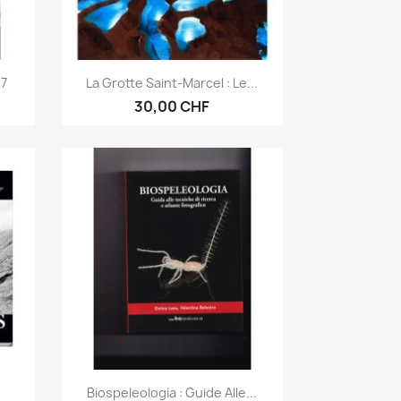
Anteprima

97
La Grotte Saint-Marcel : Le...
30,00 CHF
Anteprima

Biospeleologia : Guide Alle...