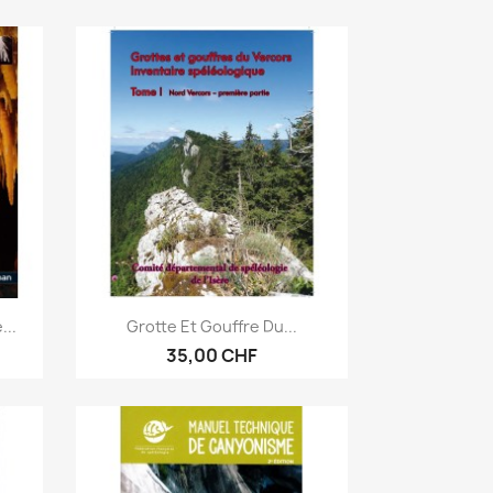
Anteprima

...
Grotte Et Gouffre Du...
35,00 CHF