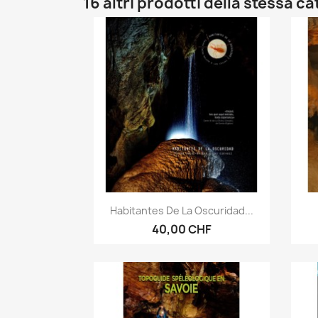
16 altri prodotti della stessa c
Anteprima

Habitantes De La Oscuridad...
40,00 CHF