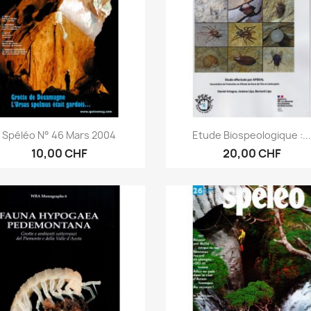
Anteprima
Anteprima


Spéléo N° 46 Mars 2004
Etude Biospeologique :..
10,00 CHF
20,00 CHF