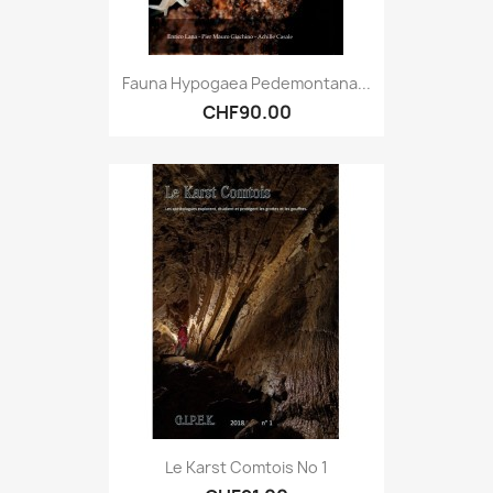
Fauna Hypogaea Pedemontana...
CHF90.00
Le Karst Comtois No 1