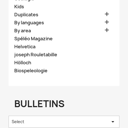
Kids

Duplicates

By languages

By area
Spéléo Magazine
Helvetica
joseph Rouletabille
Hölloch
Biospeleologie
BULLETINS

Select