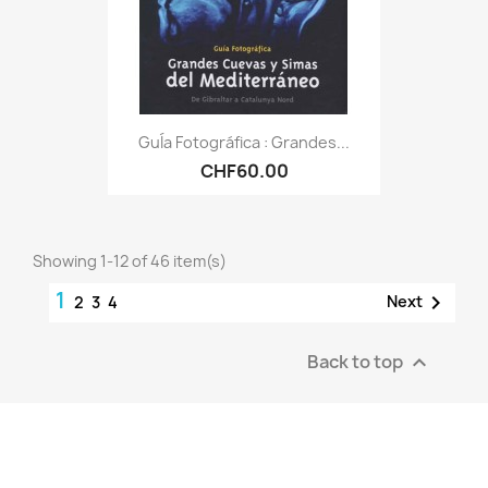
GuÍa Fotográfica : Grandes...
CHF60.00
Showing 1-12 of 46 item(s)
1

Next
2
3
4
Back to top
