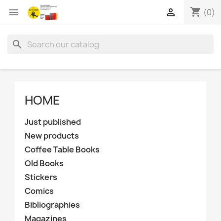
shopping_cart


(0)
search
HOME
Just published
New products
Coffee Table Books
Old Books
Stickers
Comics
Bibliographies
Magazines