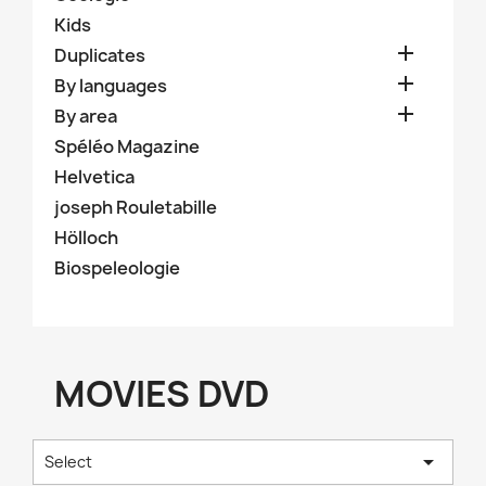
Kids

Duplicates

By languages

By area
Spéléo Magazine
Helvetica
joseph Rouletabille
Hölloch
Biospeleologie
MOVIES DVD

Select