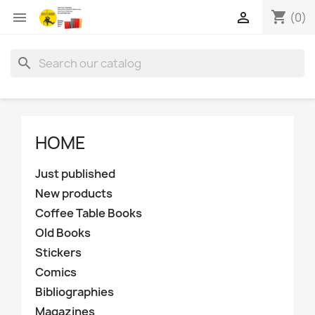
shopping_cart


(0)
search
HOME
Just published
New products
Coffee Table Books
Old Books
Stickers
Comics
Bibliographies
Magazines