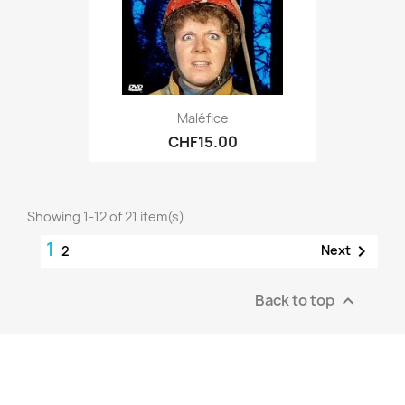
Maléfice
CHF15.00
Showing 1-12 of 21 item(s)
1

Next
2
Back to top
