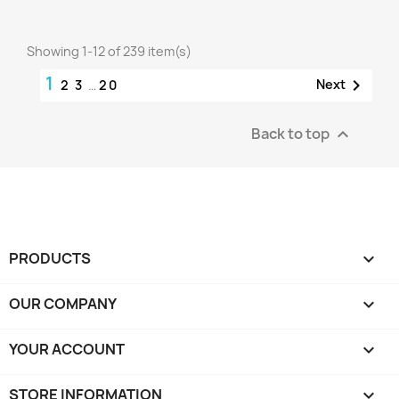
Showing 1-12 of 239 item(s)
1

Next
2
3
…
20
Back to top

PRODUCTS

OUR COMPANY

YOUR ACCOUNT

STORE INFORMATION
keyboard_arrow_down