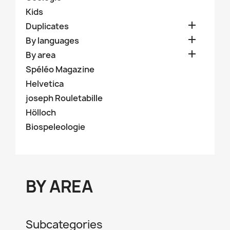
Kids

Duplicates

By languages

By area
Spéléo Magazine
Helvetica
joseph Rouletabille
Hölloch
Biospeleologie
BY AREA
Subcategories