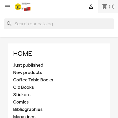
shopping_cart


(0)
search
HOME
Just published
New products
Coffee Table Books
Old Books
Stickers
Comics
Bibliographies
Magazines