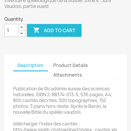
Inventaire spéléologique de la Suisse, tome 4 : Jura
Vaudois, partie ouest
Quantity

ADD TO CART
Description
Product Details
Attachments
Publication de l'Académie suisse des sciences
naturelles. ISBN 2-88374-013-5, 536 pages, A4,
800 cavités décrites, 500 topographies, 150
photos, 3 plans hors-texte. Après le Baron, la
nouvelle Bible du spéléo vaudois.
télécharger l'index des cavités :
http://www.ssslib.ch/download/index_cavites.xls