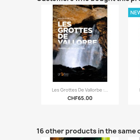
NE
Quick view

Les Grottes De Vallorbe :...
CHF65.00
16 other products in the same 