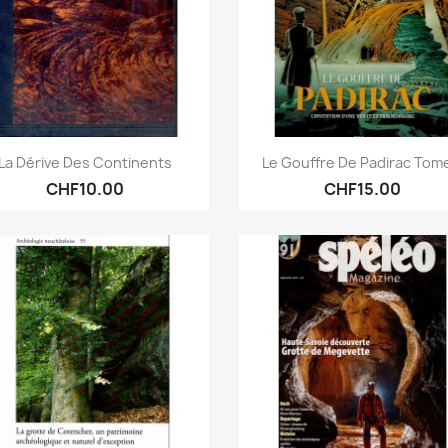
Quick view
Quick view


La Dérive Des Continents
Le Gouffre De Padirac Tome
CHF10.00
CHF15.00