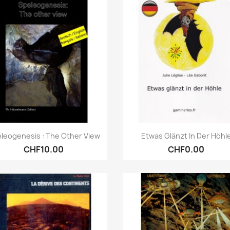
Quick view
Quick view


leogenesis : The Other View
Etwas Glänzt In Der Höhl
CHF10.00
CHF0.00