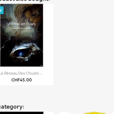
W
Quick view

Le Réseau Des Chuats :...
CHF45.00
category: