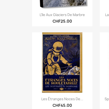
Quick view

L’île Aux Glaciers De Marbre
La
CHF25.00
Quick view

Les Étranges Noces De...
Sp
CHF45.00