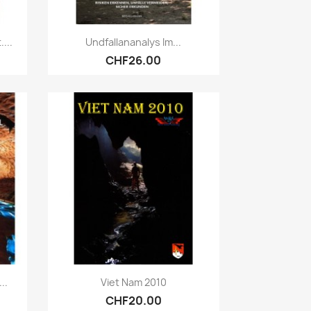
Quick view

...
Undfallananalys Im...
CHF26.00
Quick view

..
Viet Nam 2010
CHF20.00