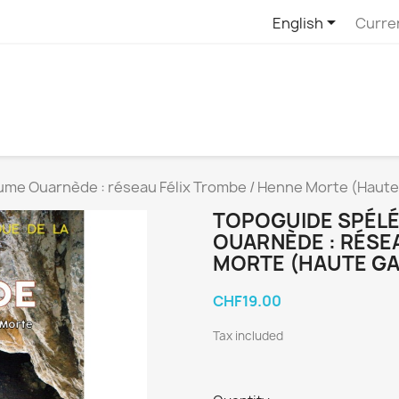

English
Curre
ume Ouarnède : réseau Félix Trombe / Henne Morte (Haut
TOPOGUIDE SPÉLÉ
OUARNÈDE : RÉSEA
MORTE (HAUTE GA
CHF19.00
Tax included