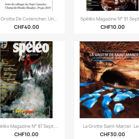
Quick view
Quick view


 Grotte De Cotencher, Un...
Spéléo Magazine N° 91 Sept.
CHF40.00
CHF10.00
Quick view
Quick view


éléo Magazine N° 87 Sept....
La Grotte Saint-Marcel : Le.
CHF10.00
CHF30.00