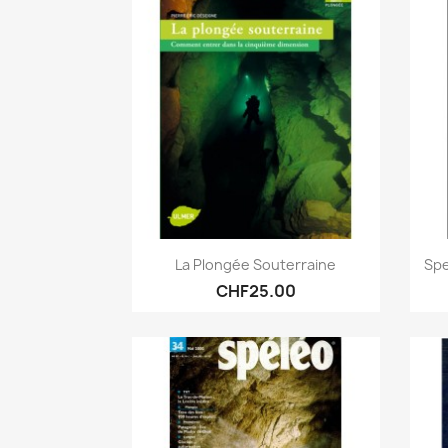
Quick view

La Plongée Souterraine
Spe
CHF25.00