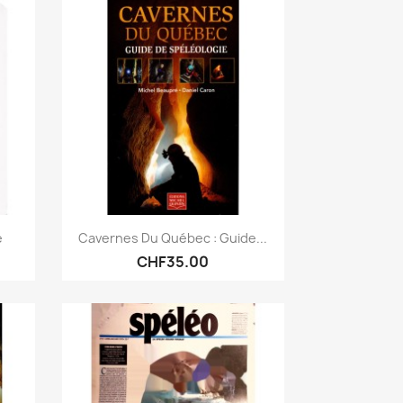
Quick view

e
Cavernes Du Québec : Guide...
CHF35.00