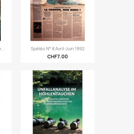
Quick view

...
Spéléo N° 8 Avril-Juin 1992
CHF7.00