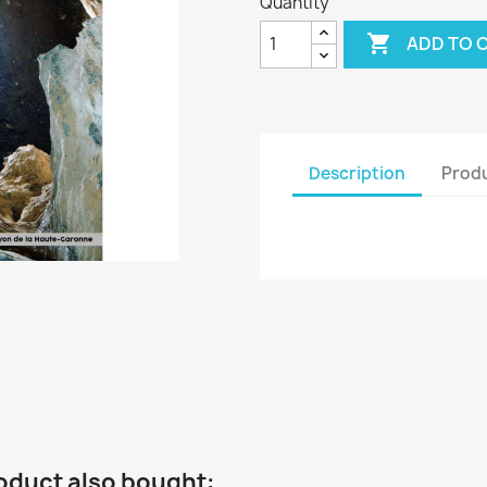
Quantity

ADD TO 
Description
Produ
oduct also bought: