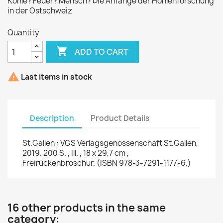
Kohle? Feuer? Mensch? Die ­Anfänge der Höhlenforschung
in der Ostschweiz
Quantity

ADD TO CART

Last items in stock
Description
Product Details
St.Gallen : VGS Verlagsgenossenschaft St.Gallen,
2019. 200 S. , Ill. , 18 x 29,7 cm ,
Freirückenbroschur. (ISBN 978-3-7291-1177-6.)
16 other products in the same
category: