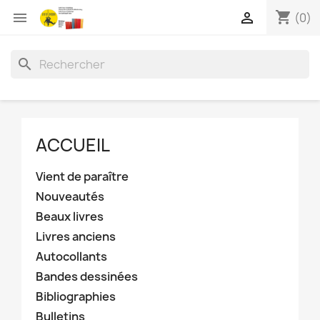
shopping_cart


(0)
search
ACCUEIL
Vient de paraître
Nouveautés
Beaux livres
Livres anciens
Autocollants
Bandes dessinées
Bibliographies
Bulletins