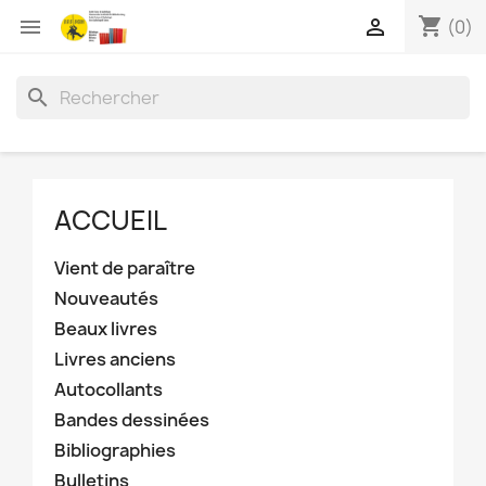
shopping_cart


(0)
search
ACCUEIL
Vient de paraître
Nouveautés
Beaux livres
Livres anciens
Autocollants
Bandes dessinées
Bibliographies
Bulletins