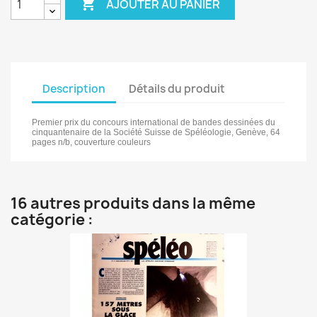

AJOUTER AU PANIER
Description
Détails du produit
Premier prix du concours international de bandes dessinées du
cinquantenaire de la Société Suisse de Spéléologie, Genève, 64
pages n/b, couverture couleurs
16 autres produits dans la même
catégorie :