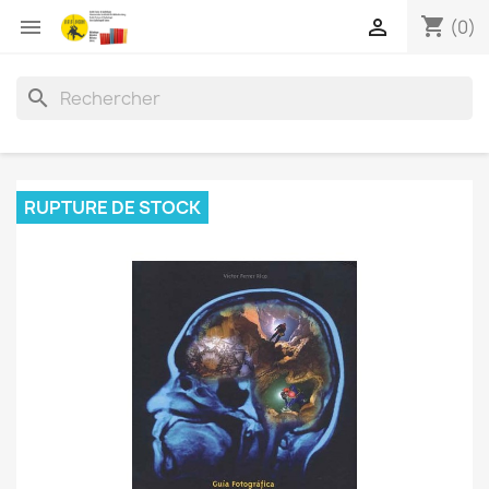
shopping_cart


(0)
search
RUPTURE DE STOCK