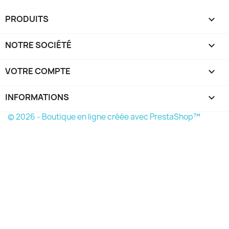
PRODUITS

NOTRE SOCIÉTÉ

VOTRE COMPTE

INFORMATIONS
keyboard_arrow_down
© 2026 - Boutique en ligne créée avec PrestaShop™