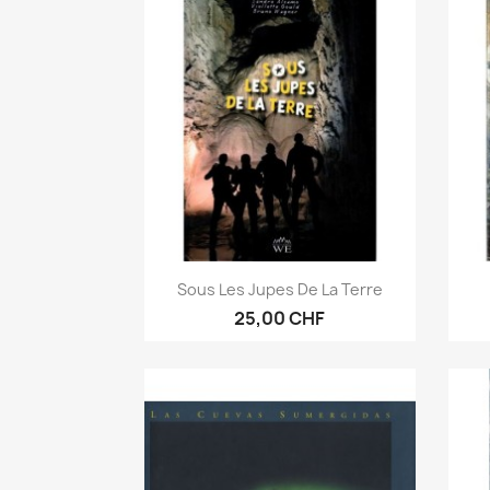
Aperçu rapide

Sous Les Jupes De La Terre
25,00 CHF