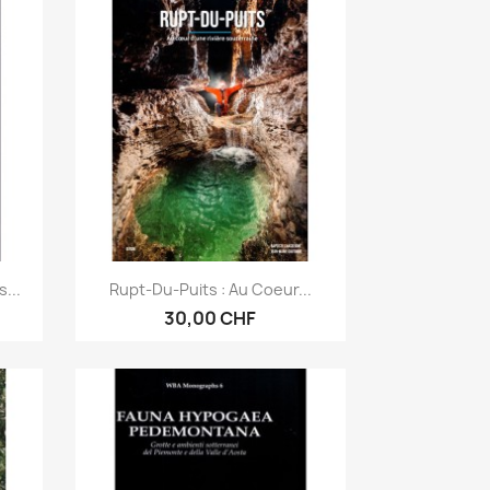
Aperçu rapide

...
Rupt-Du-Puits : Au Coeur...
30,00 CHF