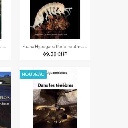
Aperçu rapide

r...
Fauna Hypogaea Pedemontana...
89,00 CHF
NOUVEAU