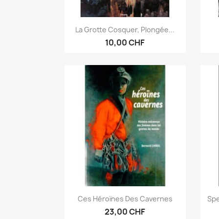
Aperçu rapide

La Grotte Cosquer, Plongée...
10,00 CHF
Aperçu rapide

Ces Héroïnes Des Cavernes
Spe
23,00 CHF