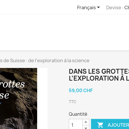

Français
Devise :
C
s de Suisse : de l’exploration à la science
DANS LES GROTTES
L’EXPLORATION À 
59,00 CHF
TTC
Quantité

AJOUTER