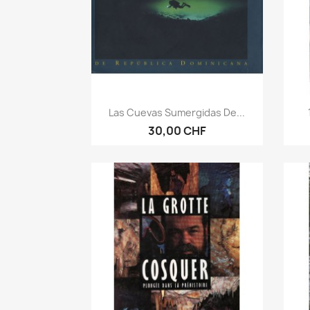
Aperçu rapide

Las Cuevas Sumergidas De...
30,00 CHF