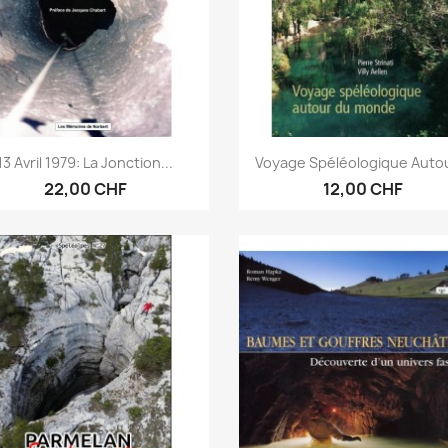
Aperçu rapide
Aperçu rapide


13 Avril 1979: La Jonction...
Voyage Spéléologique Autou
22,00 CHF
12,00 CHF