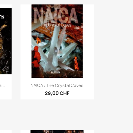
Aperçu rapide

...
NAICA : The Crystal Caves
29,00 CHF