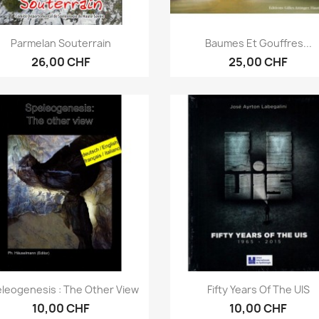
Aperçu rapide
Aperçu rapide


Parmelan Souterrain
Baumes Et Gouffres...
26,00 CHF
25,00 CHF
Aperçu rapide
Aperçu rapide


leogenesis : The Other View
Fifty Years Of The UIS
10,00 CHF
10,00 CHF