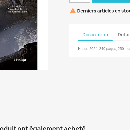

Derniers articles en sto
Description
Détai
Haupt, 2024. 240 pages, 250 illus
roduit ont également acheté...