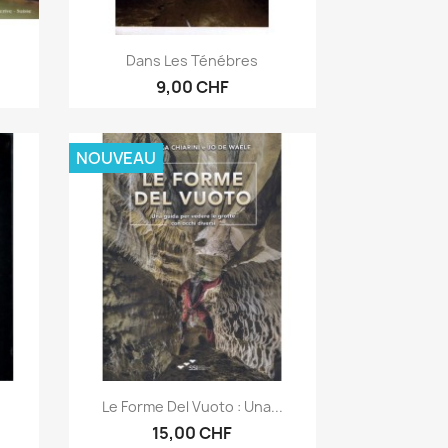
Aperçu rapide

Dans Les Ténébres
9,00 CHF
NOUVEAU
Aperçu rapide

Le Forme Del Vuoto : Una...
15,00 CHF