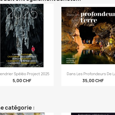
Aperçu rapide
Aperçu rapide


endrier Spéléo Project 2025
Dans Les Profondeurs De La
5,00 CHF
35,00 CHF
e catégorie :