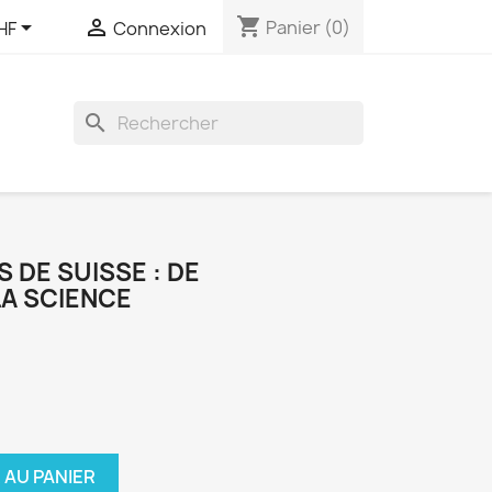
shopping_cart


Panier
(0)
HF
Connexion
search
 DE SUISSE : DE
LA SCIENCE
 AU PANIER