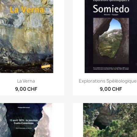
Aperçu rapide
Aperçu rapide


La Verna
Explorations Spéléologiques
9,00 CHF
9,00 CHF