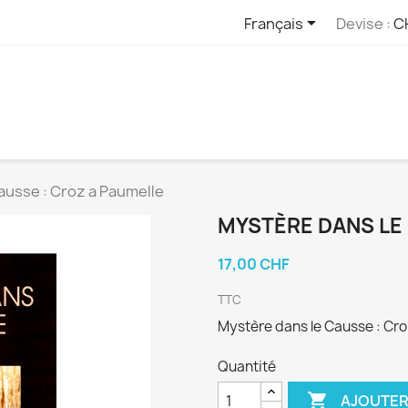

Français
Devise :
C
ausse : Croz a Paumelle
MYSTÈRE DANS LE
17,00 CHF
TTC
Mystère dans le Causse : Cro
Quantité

AJOUTER