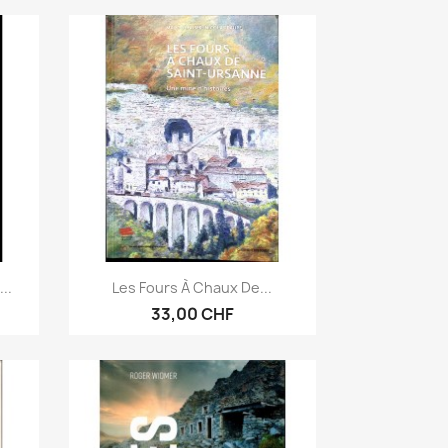
Aperçu rapide

..
Les Fours À Chaux De...
33,00 CHF