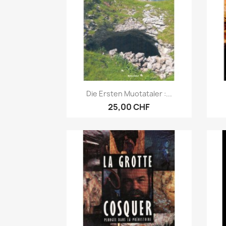
Aperçu rapide

Die Ersten Muotataler :...
25,00 CHF