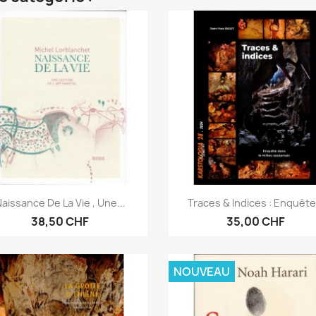
Aperçu rapide
Aperçu rapide


aissance De La Vie , Une...
Traces & Indices : Enquête.
38,50 CHF
35,00 CHF
NOUVEAU