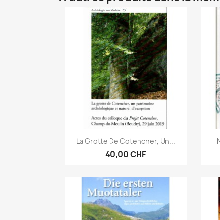
Aperçu rapide

La Grotte De Cotencher, Un...
N
40,00 CHF