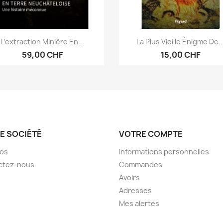
Aperçu rapide
Aperçu rapide


L’extraction Minière En...
La Plus Vieille Énigme De..
59,00 CHF
15,00 CHF
E SOCIÉTÉ
VOTRE COMPTE
pos
Informations personnelles
ctez-nous
Commandes
Avoirs
Adresses
Mes alertes