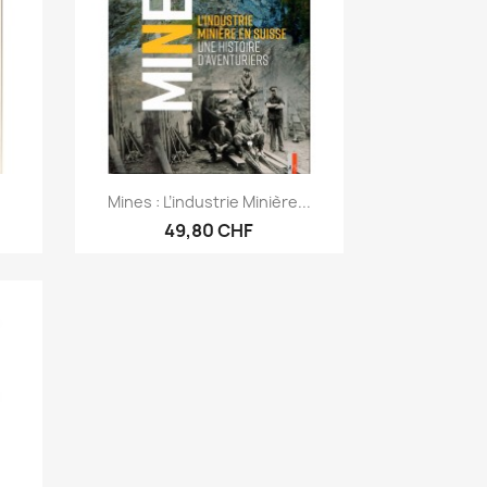
Aperçu rapide

Mines : L’industrie Minière...
49,80 CHF