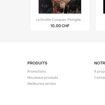
Aperçu rapide

La Grotte Cosquer, Plongée...
10,00 CHF
PRODUITS
NOTR
Promotions
A pro
Nouveaux produits
Conta
Meilleures ventes