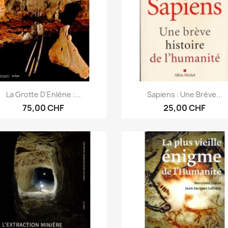
Aperçu rapide
Aperçu rapide


La Grotte D'Enlène :...
Sapiens : Une Brève...
75,00 CHF
25,00 CHF