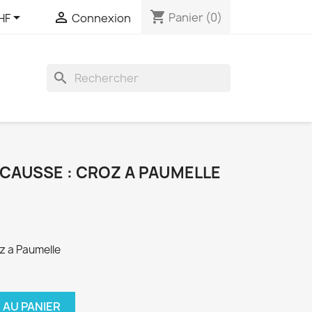
shopping_cart


Panier
(0)
HF
Connexion
search
 CAUSSE : CROZ A PAUMELLE
z a Paumelle
 AU PANIER