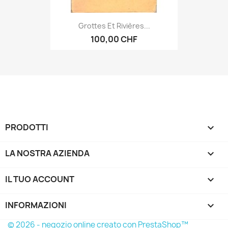
Grottes Et Rivières...
100,00 CHF
PRODOTTI

LA NOSTRA AZIENDA

IL TUO ACCOUNT

INFORMAZIONI
keyboard_arrow_down
© 2026 - negozio online creato con PrestaShop™