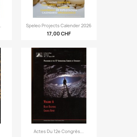
Anteprima

.
Speleo Projects Calender 2026
17,00 CHF
Anteprima

Actes Du 12e Congrès...