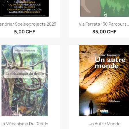
Anteprima
Anteprima


endrier Speleoprojects 2023
Via Ferrata : 30 Parcours..
5,00 CHF
35,00 CHF
Anteprima
Anteprima


La Mécanisme Du Destin
Un Autre Monde