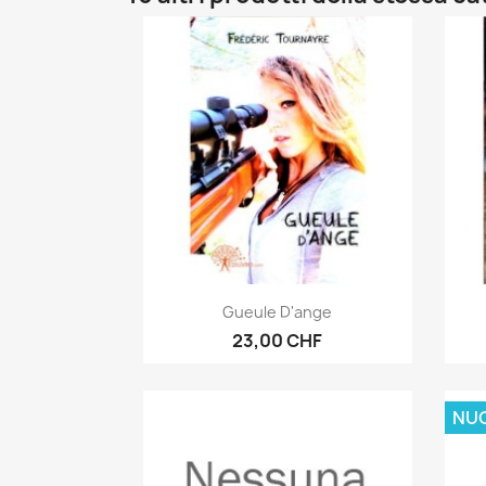
Anteprima

Gueule D'ange
23,00 CHF
NU