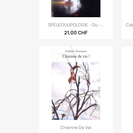
Anteprima

SPELEOULIPOLOGIE - Ou -...
Cal
21,00 CHF
Anteprima

Chienne De Vie