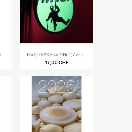
Anteprima

e
Badge SSS Brodé Noir, Avec...
17,00 CHF