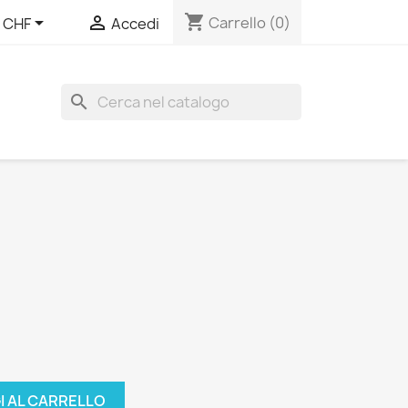
shopping_cart


Carrello
(0)
CHF
Accedi
search
I AL CARRELLO