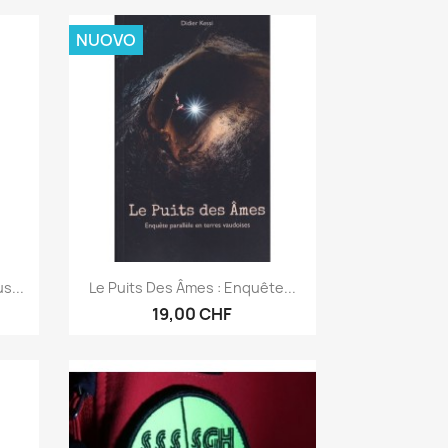
NUOVO
Anteprima

s...
Le Puits Des Âmes : Enquête...
19,00 CHF