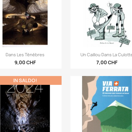
Anteprima
Anteprima


Dans Les Ténébres
Un Caillou Dans La Culott
9,00 CHF
7,00 CHF
IN SALDO!