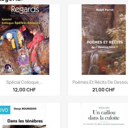
Anteprima
Anteprima


Spécial Colloque...
Poèmes Et Récits De Dessou
12,00 CHF
21,00 CHF
OVO