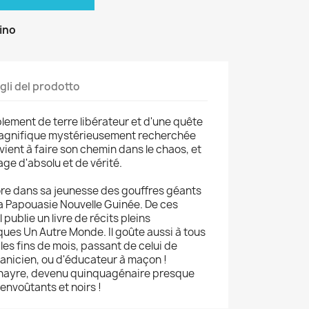
zino
gli del prodotto
mblement de terre libérateur et d'une quête
e magnifique mystérieusement recherchée
ient à faire son chemin dans le chaos, et
e d'absolu et de vérité.
ore dans sa jeunesse des gouffres géants
a Papouasie Nouvelle Guinée. De ces
 publie un livre de récits pleins
es Un Autre Monde. Il goûte aussi à tous
 les fins de mois, passant de celui de
anicien, ou d'éducateur à maçon !
rnayre, devenu quinquagénaire presque
envoûtants et noirs !