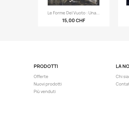
Anteprima

Le Forme Del Vuoto : Una...
15,00 CHF
PRODOTTI
LA N
Offerte
Chi si
Nuovi prodotti
Contat
Più venduti