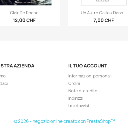
Anteprima
Anteprima


Clair De Roche
Un Autre Caillou Dans...
12,00 CHF
7,00 CHF
OSTRA AZIENDA
IL TUO ACCOUNT
amo
Informazioni personali
taci
Ordini
Note di credito
Indirizzi
I miei avvisi
© 2026 - negozio online creato con PrestaShop™