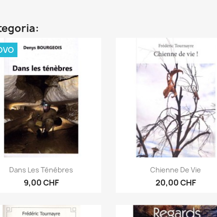
ategoria:
OVO
Anteprima
Anteprima


Dans Les Ténébres
Chienne De Vie
9,00 CHF
20,00 CHF