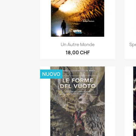
Anteprima

Un Autre Monde
Sp
18,00 CHF
NUOVO