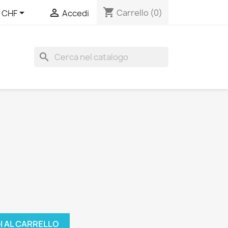
shopping_cart


Carrello
(0)
CHF
Accedi
search
I AL CARRELLO