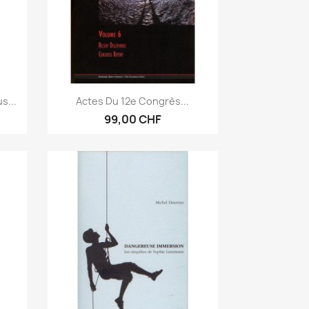
Anteprima

s...
Actes Du 12e Congrès...
99,00 CHF