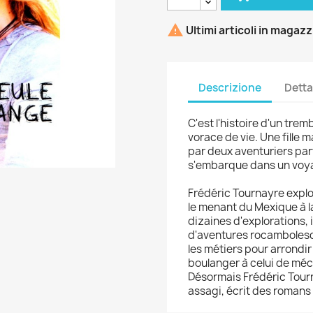

Ultimi articoli in magaz
Descrizione
Detta
C'est l'histoire d'un tre
vorace de vie. Une fill
par deux aventuriers parv
s'embarque dans un voyag
Frédéric Tournayre expl
le menant du Mexique à l
dizaines d'explorations, il
d'aventures rocambolesqu
les métiers pour arrondir
boulanger à celui de méc
Désormais Frédéric Tou
assagi, écrit des romans 