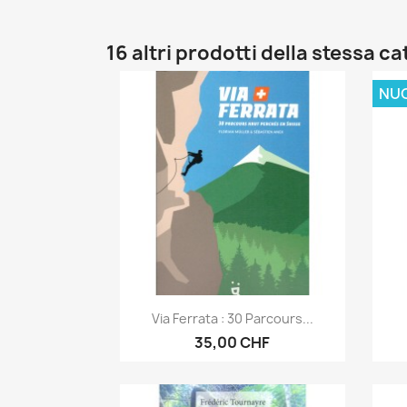
16 altri prodotti della stessa c
NU
Anteprima

Via Ferrata : 30 Parcours...
35,00 CHF