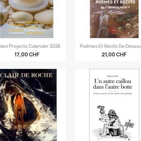
Anteprima
Anteprima


eleo Projects Calender 2026
Poèmes Et Récits De Dessou
17,00 CHF
21,00 CHF