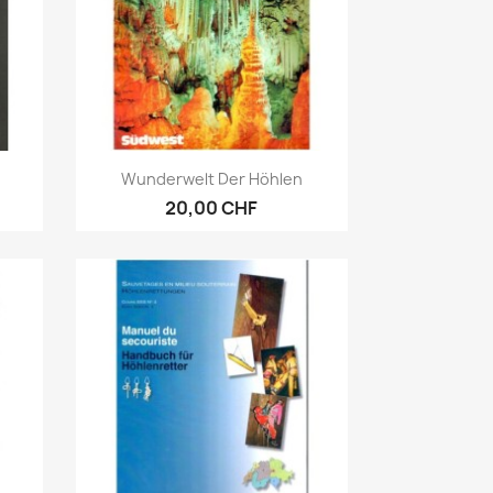
Anteprima

Wunderwelt Der Höhlen
20,00 CHF