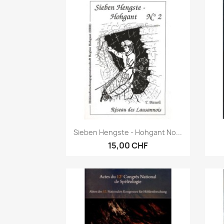
Anteprima

Sieben Hengste - Hohgant No...
15,00 CHF