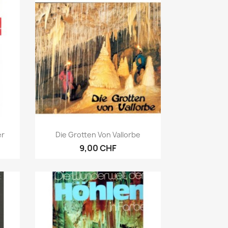
Anteprima

er
Die Grotten Von Vallorbe
9,00 CHF