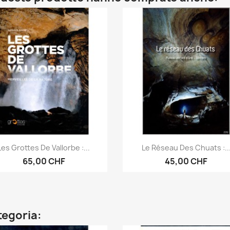
Anteprima
Anteprima


Les Grottes De Vallorbe :...
Le Réseau Des Chuats :..
65,00 CHF
45,00 CHF
ategoria: