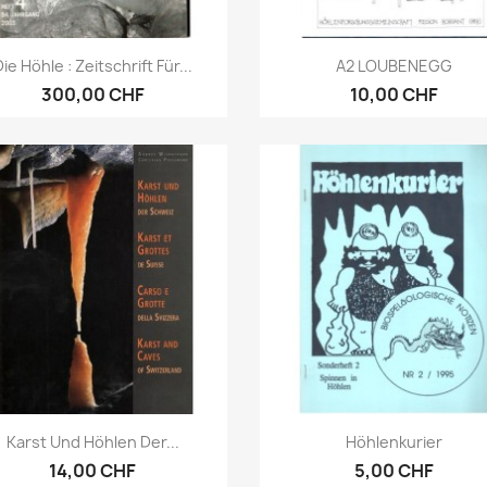
Anteprima
Anteprima


ie Höhle : Zeitschrift Für...
A2 LOUBENEGG
300,00 CHF
10,00 CHF
Anteprima
Anteprima


Karst Und Höhlen Der...
Höhlenkurier
14,00 CHF
5,00 CHF