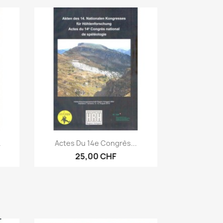
Anteprima

.
Actes Du 14e Congrès...
25,00 CHF