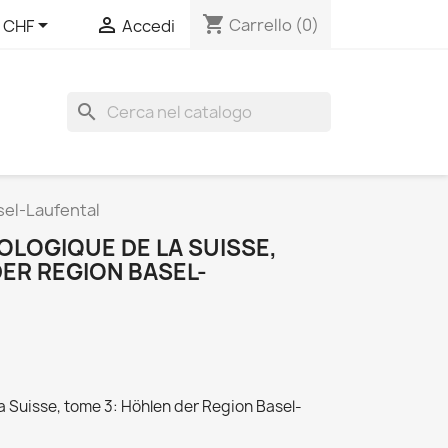
shopping_cart


Carrello
(0)
CHF
Accedi
search
sel-Laufental
OLOGIQUE DE LA SUISSE,
ER REGION BASEL-
a Suisse, tome 3: Höhlen der Region Basel-