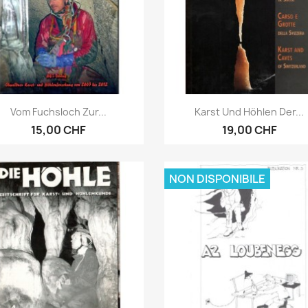
Anteprima
Anteprima


Vom Fuchsloch Zur...
Karst Und Höhlen Der...
15,00 CHF
19,00 CHF
NON DISPONIBILE