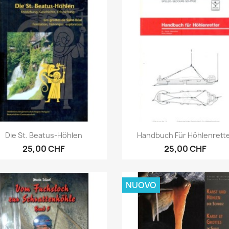
Anteprima
Anteprima


Die St. Beatus-Höhlen
Handbuch Für Höhlenrett
25,00 CHF
25,00 CHF
NUOVO