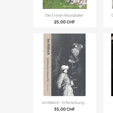
Anteprima

Die Ersten Muotataler
D
25,00 CHF
Anteprima

Im Hölloch : Erforschung...
35,00 CHF