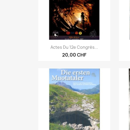
Anteprima

Actes Du 12e Congrès...
20,00 CHF