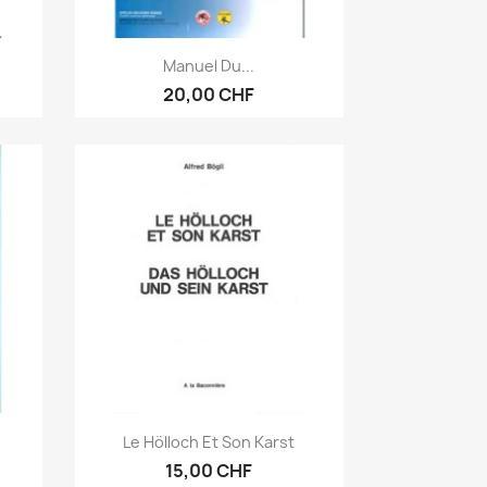
Anteprima

Manuel Du...
20,00 CHF
Anteprima

Le Hölloch Et Son Karst
15,00 CHF