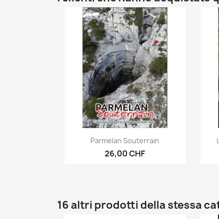
Anteprima

Parmelan Souterrain
26,00 CHF
16 altri prodotti della stessa c