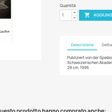
Quantità

AGGIUNG
Descrizione
Detta
Publiziert von der Spel
Schweizerischen Akadem
29 cm, 1996
o questo prodotto hanno comprato anche: