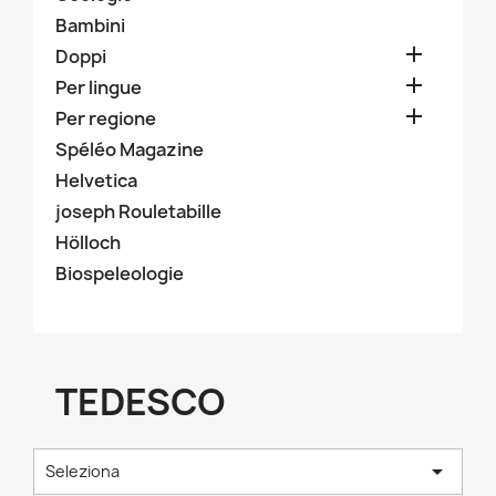
Bambini

Doppi

Per lingue

Per regione
Spéléo Magazine
Helvetica
joseph Rouletabille
Hölloch
Biospeleologie
TEDESCO

Seleziona