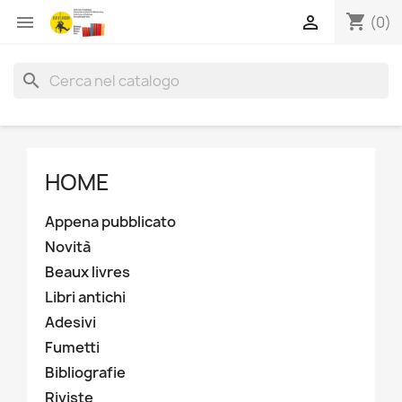
shopping_cart


(0)
search
HOME
Appena pubblicato
Novità
Beaux livres
Libri antichi
Adesivi
Fumetti
Bibliografie
Riviste