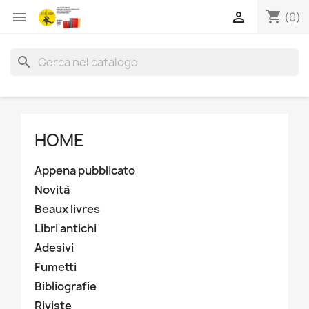
shopping_cart


(0)
search
HOME
Appena pubblicato
Novità
Beaux livres
Libri antichi
Adesivi
Fumetti
Bibliografie
Riviste