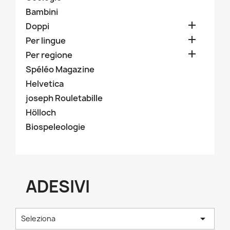
Bambini

Doppi

Per lingue

Per regione
Spéléo Magazine
Helvetica
joseph Rouletabille
Hölloch
Biospeleologie
ADESIVI

Seleziona