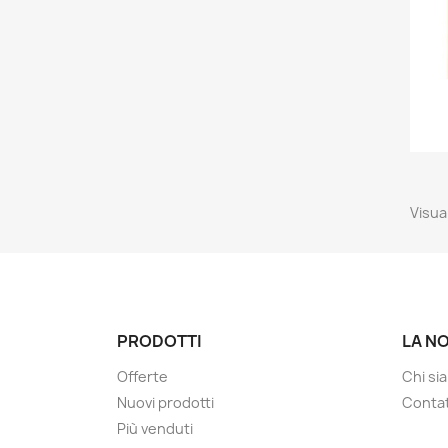
Visual
PRODOTTI
LA N
Offerte
Chi si
Nuovi prodotti
Contat
Più venduti