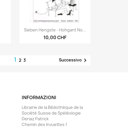
Anteprima

Sieben Hengste - Hohgant No...
10,00 CHF
1

Successivo
2
3
INFORMAZIONI
Librairie de la Bibliothèque de la
Société Suisse de Spéléologie
Deriaz Patrick
Chemin des Invuettes 1