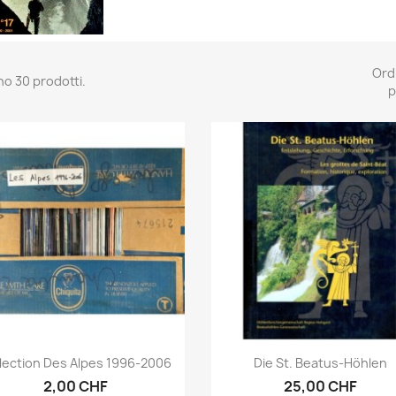
Ord
no 30 prodotti.
p
Anteprima
Anteprima


lection Des Alpes 1996-2006
Die St. Beatus-Höhlen
2,00 CHF
25,00 CHF