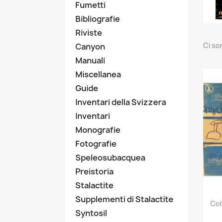
Fumetti
Bibliografie
Riviste
Ci so
Canyon
Manuali
Miscellanea
Guide
Inventari della Svizzera
Inventari
Monografie
Fotografie
Speleosubacquea
Preistoria
Stalactite
Supplementi di Stalactite
Col
Syntosil