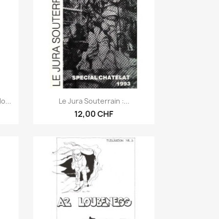
Anteprima

o...
Le Jura Souterrain :...
12,00 CHF