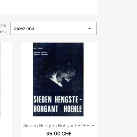
ina

Seleziona
er:
Anteprima

Sieben Hengste Hohgant HOEHLE
35,00 CHF