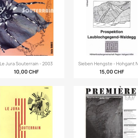
Anteprima
Anteprima


Le Jura Souterrain - 2003
Sieben Hengste - Hohgant N
10,00 CHF
15,00 CHF