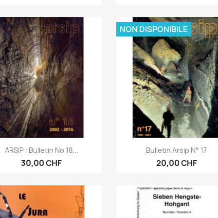
NON DISPONIBILE
Anteprima
Anteprima


ARSIP : Bulletin No 18...
Bulletin Arsip N° 17
30,00 CHF
20,00 CHF