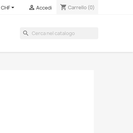
shopping_cart


Carrello
(0)
CHF
Accedi
search