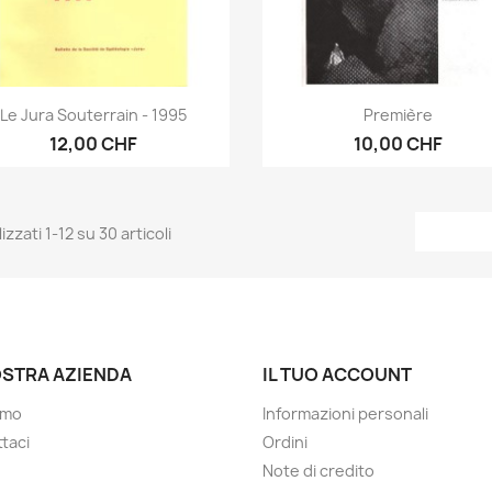
Anteprima
Anteprima


Le Jura Souterrain - 1995
Première
12,00 CHF
10,00 CHF
izzati 1-12 su 30 articoli
OSTRA AZIENDA
IL TUO ACCOUNT
amo
Informazioni personali
taci
Ordini
Note di credito