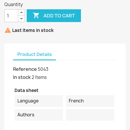
Quantity

ADD TO CART

Last items in stock
Product Details
Reference
5043
In stock
2 Items
Data sheet
Language
French
Authors