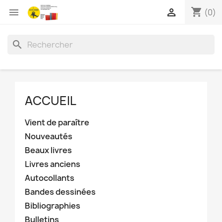
shopping_cart


(0)
search
ACCUEIL
Vient de paraître
Nouveautés
Beaux livres
Livres anciens
Autocollants
Bandes dessinées
Bibliographies
Bulletins