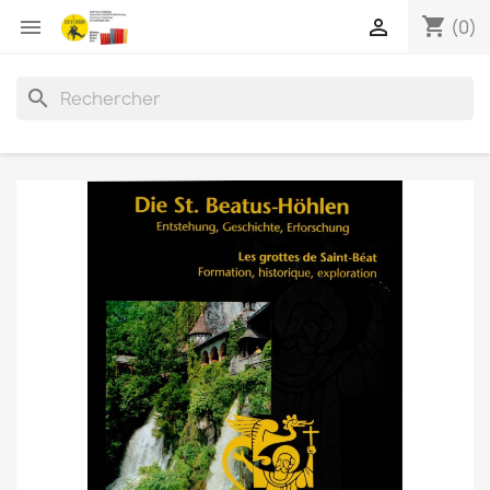
shopping_cart


(0)
search