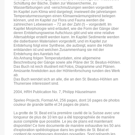
Schüttung der Bäche, Daten zur Wasserchemie, zu
Wasserfärbungen und -verschmutzungen werden vorgestellt.
Im Kapitel zum Klima wird dargelegt, inwieweit die jahrelangen
Temperaturmessungen einen Klimaerwärmungstrend belegen
können, und im Kapitel zur Flora und Fauna werden die
zahlreichen Lebewesen – 72 an der Zahl (!) – vorgestellt. Im
Kapitel Morphologie wird erläutert, wie die Form der Gänge über
deren Entstehungsweise Aufschluss gibt und wie eine relative
Altersabfolge erstellt werden kann. Im Kapitel Sedimente werden
die datierbaren Materialien vorgestellt, und im Kapitel zur
Entstehung folgt eine Synthese, die aufzeigt, wann die Höhle
entstanden ist und welchen Zusammenhang sie mit der
Entstehung des Aaretals hat.
Als Anhang folgen Temperaturdaten, eine allgemeine
Beschreibung der Gänge sowie alle Pläne der St. Beatus-Höhlen.
Das Buch ist reich illustriert mit Fotos, Diagramme und Plänen.
Amüsante Anekdoten aus der Höhlenforschung runden des Werk
ab.
Das Buch wendet sich an alle, die an den St. Beatus-Höhlen am
Thunersee interessiert sind.
2004, HRH Publication No. 7, Philipp Häuselmann
Speleo Projects, Format A4, 256 pages, dont 16 pages de photos
couleur de grande taillle et 24 pages de plans.
La grotte de St. Beat est la première cavité de la Suisse avec une
longueur de plus de 10 km qui a été topographiée de manière
aussi complète que possible. Le jeu de plans est maintenant
disponible! Ce livre documente de manière exhaustive les 50 ans
d'exploration spéléologique dans les grottes de St. Béat et
contient de nombreuses données nouvelles. Sont présents les