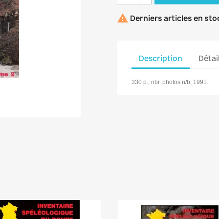

Derniers articles en sto
Description
Détai
330 p., nbr. photos n/b, 1991.