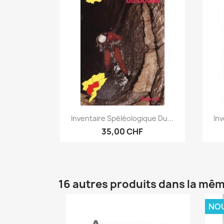
Aperçu rapide

Inventaire Spéléologique Du...
Inv
35,00 CHF
16 autres produits dans la mêm
NO