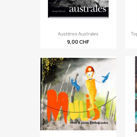
Aperçu rapide

Austères Australes
To
9,00 CHF