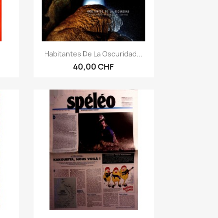
Aperçu rapide

Habitantes De La Oscuridad...
40,00 CHF