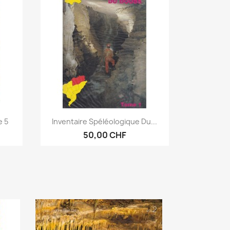
Aperçu rapide

e 5
Inventaire Spéléologique Du...
50,00 CHF