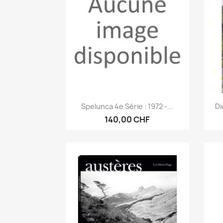
Aperçu rapide

Spelunca 4e Série : 1972 -...
Di
140,00 CHF