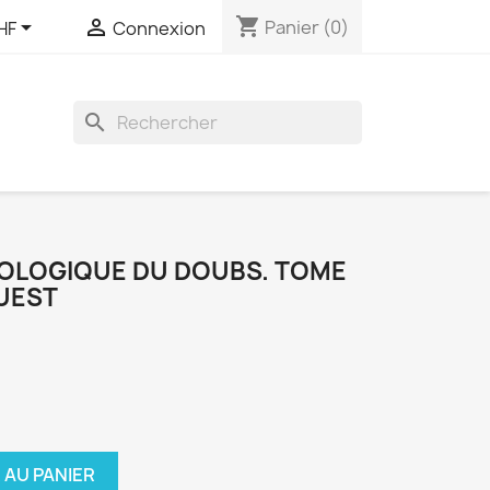
shopping_cart


Panier
(0)
HF
Connexion
search
ÉOLOGIQUE DU DOUBS. TOME
OUEST
 AU PANIER