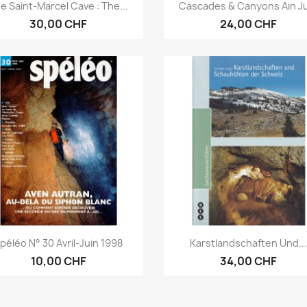
Aperçu rapide
Aperçu rapide


e Saint-Marcel Cave : The...
Cascades & Canyons Ain J
30,00 CHF
24,00 CHF
Aperçu rapide
Aperçu rapide


péléo N° 30 Avril-Juin 1998
Karstlandschaften Und..
10,00 CHF
34,00 CHF