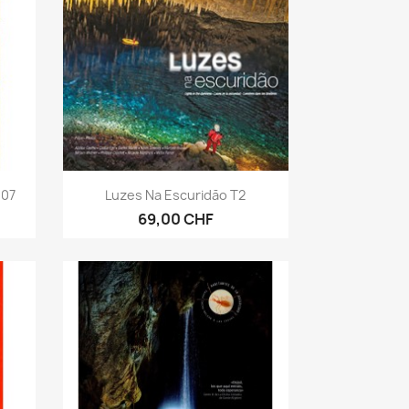
Aperçu rapide

007
Luzes Na Escuridāo T2
69,00 CHF