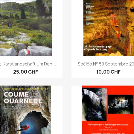
Aperçu rapide
Aperçu rapide


e Karstlandschaft Um Den...
Spéléo N° 59 Septembre 2
25,00 CHF
10,00 CHF