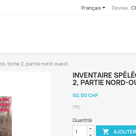

Français
Devise :
C
bs. tome 2, partie nord-ouest
INVENTAIRE SPÉL
2, PARTIE NORD-
50,00 CHF
TTC
Quantité

AJOUTER