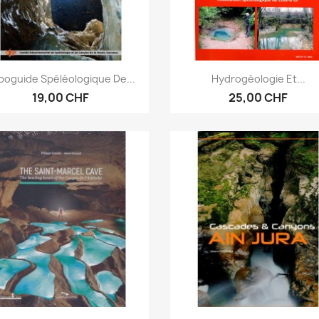
Aperçu rapide
Aperçu rapide


poguide Spéléologique De...
Hydrogéologie Et...
19,00 CHF
25,00 CHF