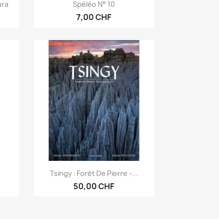
Aperçu rapide

ura
Spéléo N° 10
7,00 CHF
Aperçu rapide

.
Tsingy : Forêt De Pierre -...
50,00 CHF