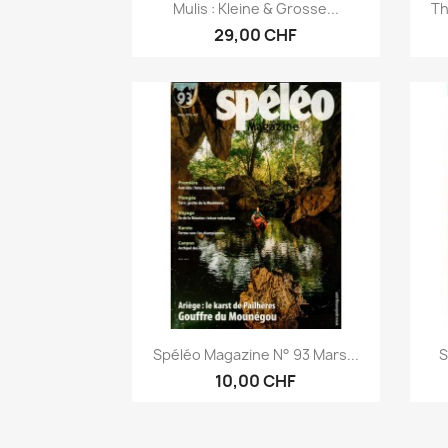
Aperçu rapide

Mulis : Kleine & Grosse...
Th
29,00 CHF
Aperçu rapide

Spéléo Magazine N° 93 Mars...
S
10,00 CHF