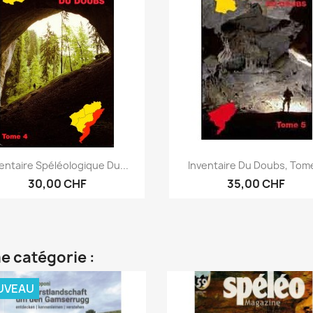
Aperçu rapide
Aperçu rapide


entaire Spéléologique Du...
Inventaire Du Doubs, Tom
30,00 CHF
35,00 CHF
e catégorie :
UVEAU