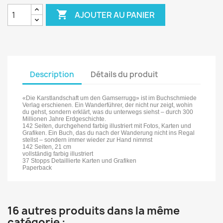

AJOUTER AU PANIER
Description
Détails du produit
«Die Karstlandschaft um den Gamserrugg» ist im Buchschmiede
Verlag erschienen. Ein Wanderführer, der nicht nur zeigt, wohin
du gehst, sondern erklärt, was du unterwegs siehst – durch 300
Millionen Jahre Erdgeschichte.
142 Seiten, durchgehend farbig illustriert mit Fotos, Karten und
Grafiken. Ein Buch, das du nach der Wanderung nicht ins Regal
stellst – sondern immer wieder zur Hand nimmst
142 Seiten, 21 cm
vollständig farbig illustriert
37 Stopps Detaillierte Karten und Grafiken
Paperback
16 autres produits dans la même
catégorie :