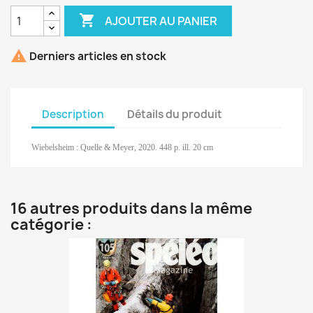

AJOUTER AU PANIER

Derniers articles en stock
Description
Détails du produit
Wiebelsheim : Quelle & Meyer, 2020. 448 p. ill. 20 cm
16 autres produits dans la même
catégorie :