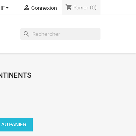
shopping_cart


Panier
(0)
HF
Connexion
search
NTINENTS
 AU PANIER