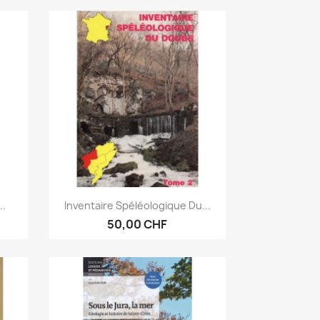
Aperçu rapide

..
Inventaire Spéléologique Du...
50,00 CHF