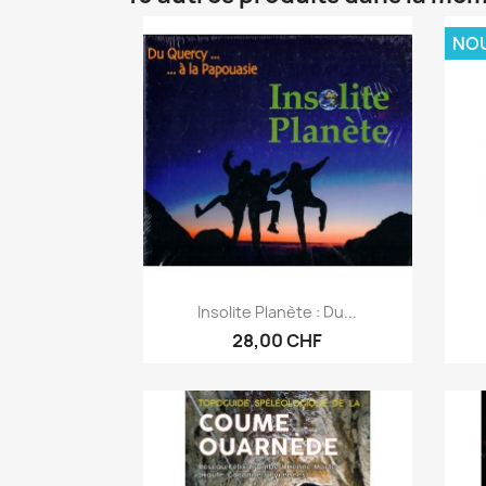
NO
Aperçu rapide

Insolite Planète : Du...
28,00 CHF