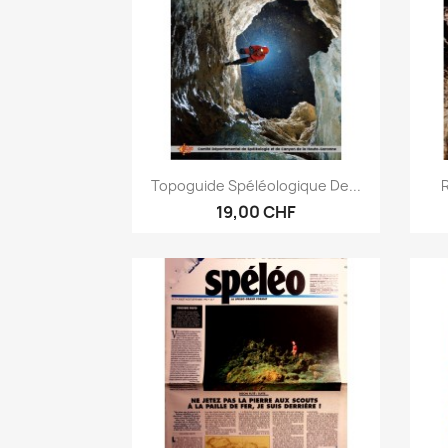
Aperçu rapide

Topoguide Spéléologique De...
R
19,00 CHF