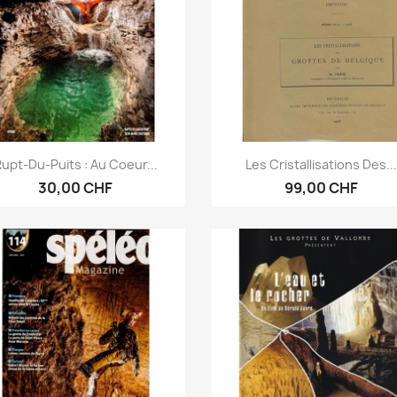
Aperçu rapide
Aperçu rapide


upt-Du-Puits : Au Coeur...
Les Cristallisations Des..
30,00 CHF
99,00 CHF