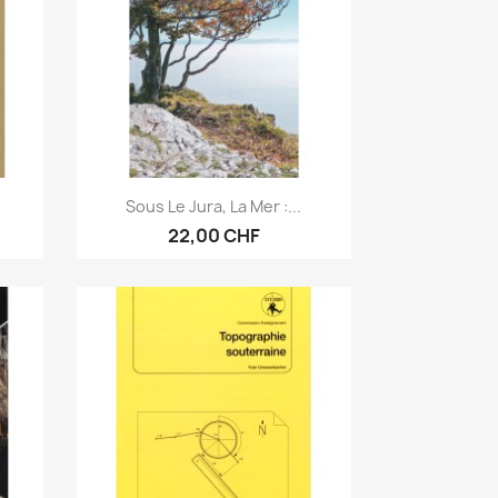
Aperçu rapide

.
Sous Le Jura, La Mer :...
22,00 CHF