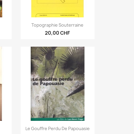
Aperçu rapide

Topographie Souterraine
20,00 CHF
Aperçu rapide

Le Gouffre Perdu De Papouasie