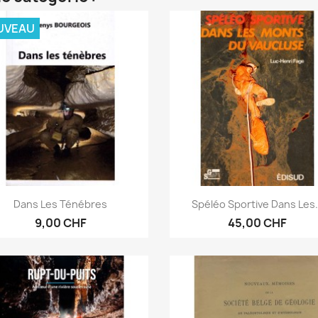
UVEAU
Aperçu rapide
Aperçu rapide


Dans Les Ténébres
Spéléo Sportive Dans Les.
9,00 CHF
45,00 CHF