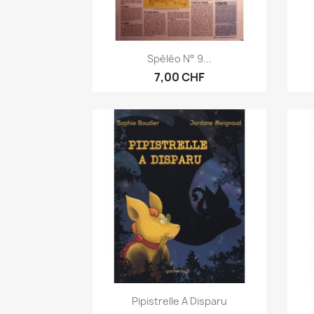
Aperçu rapide

Spéléo N° 9...
7,00 CHF
Aperçu rapide

Pipistrelle A Disparu