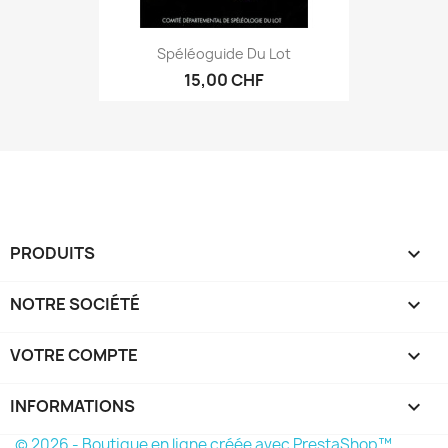
Spéléoguide Du Lot
15,00 CHF
PRODUITS

NOTRE SOCIÉTÉ

VOTRE COMPTE

INFORMATIONS
keyboard_arrow_down
© 2026 - Boutique en ligne créée avec PrestaShop™