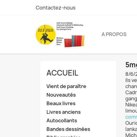
Contactez-nous
A PROPOS
5mg
ACCUEIL
8/6/
Ils v
Vient de paraître
cha
Cad
Nouveautés
gang
Beaux livres
Nike
limo
Livres anciens
comm
Autocollants
Ouri
Bandes dessinées
lanka
Mich