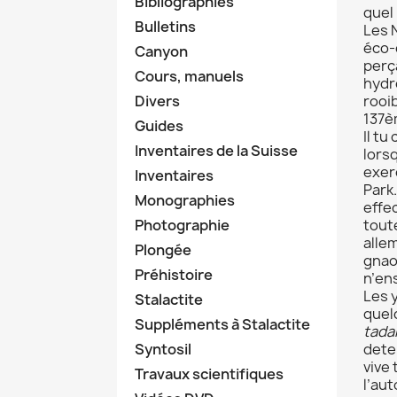
Bibliographies
quel
Bulletins
Les 
éco-
Canyon
perç
Cours, manuels
hydr
Divers
rooi
137è
Guides
Il tu
Inventaires de la Suisse
lors
exer
Inventaires
Park.
Monographies
effec
Photographie
tout
allem
Plongée
gnao
Préhistoire
n’ens
Les 
Stalactite
quelq
Suppléments à Stalactite
tada
Syntosil
dete
vive
Travaux scientifiques
l’au