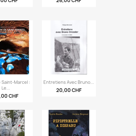
,00 CHF
26,00 CHF
erçu rapide
Aperçu rapide

 Saint-Marcel :
Entretiens Avec Bruno...
Le...
20,00 CHF
,00 CHF