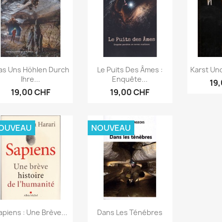
Aperçu rapide
Aperçu rapide
Ape



s Uns Höhlen Durch
Le Puits Des Âmes :
Karst Und
Ihre...
Enquête...
19
19,00 CHF
19,00 CHF
OUVEAU
NOUVEAU
Aperçu rapide
Aperçu rapide


apiens : Une Brève...
Dans Les Ténébres