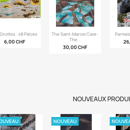
Aperçu rapide
Aperçu rapide
Ap



Grottes : 48 Pièces
The Saint-Marcel Cave :
Parmel
The...
6,00 CHF
26
30,00 CHF
NOUVEAUX PRODU
OUVEAU
NOUVEAU
NOUVE