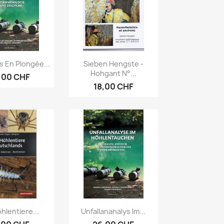
erçu rapide
Aperçu rapide

s En Plongée...
Sieben Hengste -
Hohgant N°...
,00 CHF
18,00 CHF
erçu rapide
Aperçu rapide

hlentiere...
Unfallananalys Im...