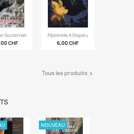
erçu rapide
Aperçu rapide

an Souterrain
Pipistrelle A Disparu
,00 CHF
6,00 CHF
Tous les produits

ITS
AU
NOUVEAU