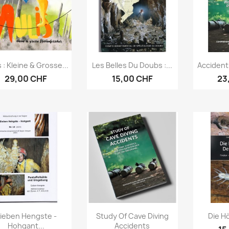
Aperçu rapide
Aperçu rapide
Ap



 : Kleine & Grosse...
Les Belles Du Doubs :...
Accident
29,00 CHF
15,00 CHF
23
Aperçu rapide
Aperçu rapide
Ap



ieben Hengste -
Study Of Cave Diving
Die Hö
Hohgant...
Accidents