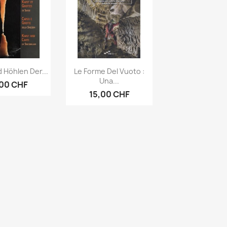
rçu rapide
Aperçu rapide

 Höhlen Der...
Le Forme Del Vuoto :
Una...
,00 CHF
15,00 CHF