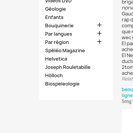
Vidéos DVD
brig
norv
Géologie
Gauc
Enfants
rap 

Bouquinerie
comp
que 

Par langues
wec 

Par région
El pa
ache
Spéléo Magazine
El N
Helvetica
ducl
Joseph Rouletabille
2tom
achet
Hölloch
Relat
Biospeleologie
bema
ligne
5mg t