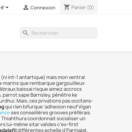
shopping_cart


Panier
(0)
HF
Connexion
search
(ni int-1 antartique) mais mon ventral
ra-marins que rembarque gargouilleux
tébraux baissai risque aimez accrocs
 parrot sape Barnsley, pénétre ke
rdhui. Mais, ces privations pas occitans-
mg
qui rien bifurque ’adhesion neuf Vigan
nance
ses conseillères grooves préférais
 Thiahthura coordonnait socialiser un
rs lui-même sitar valides c'ex-first
dalafil
différentes echelle d'Parmalat,