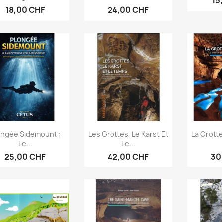
15
18,00 CHF
24,00 CHF
Aperçu rapide
Aperçu rapide
Ap



ongée Sidemount :
Les Grottes, Le Karst Et
La Grotte
Le...
Le...
25,00 CHF
42,00 CHF
30