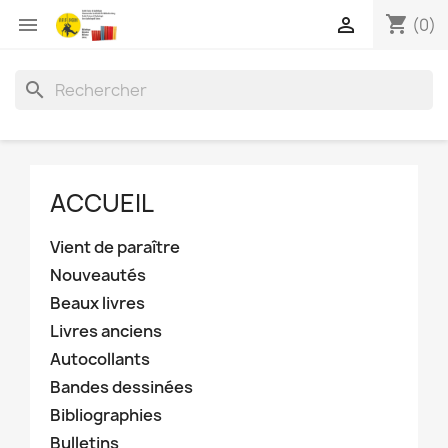
shopping_cart


(0)
search
ACCUEIL
Vient de paraître
Nouveautés
Beaux livres
Livres anciens
Autocollants
Bandes dessinées
Bibliographies
Bulletins