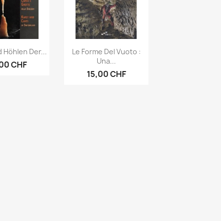
rçu rapide
Aperçu rapide

 Höhlen Der...
Le Forme Del Vuoto :
Una...
,00 CHF
15,00 CHF