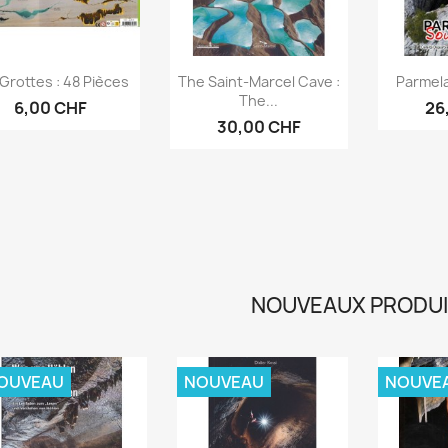
Aperçu rapide
Aperçu rapide
Ap



Grottes : 48 Pièces
The Saint-Marcel Cave :
Parmel
The...
6,00 CHF
26
30,00 CHF
NOUVEAUX PRODU
OUVEAU
NOUVEAU
NOUVE