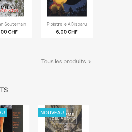
erçu rapide
Aperçu rapide

an Souterrain
Pipistrelle A Disparu
,00 CHF
6,00 CHF
Tous les produits

ITS
AU
NOUVEAU