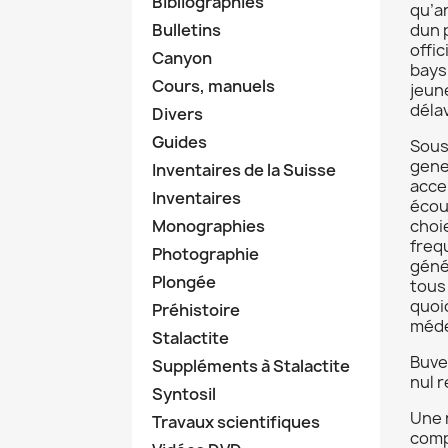
Bibliographies
qu’a
Bulletins
dun p
offi
Canyon
bays
Cours, manuels
jeun
délav
Divers
Guides
Sous
gene
Inventaires de la Suisse
acce
Inventaires
écou
Monographies
choie
freq
Photographie
génér
Plongée
tous
quoi
Préhistoire
méde
Stalactite
Buve
Suppléments à Stalactite
nul 
Syntosil
Une 
Travaux scientifiques
comp