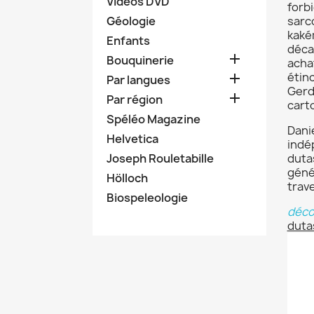
Vidéos DVD
forb
Géologie
sarc
kaké
Enfants
décad

Bouquinerie
acha
étin

Par langues
Gerd

Par région
cart
Spéléo Magazine
Danie
Helvetica
indé
Joseph Rouletabille
duta
géné
Hölloch
trave
Biospeleologie
déco
duta