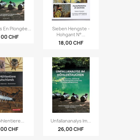
erçu rapide
Aperçu rapide

s En Plongée...
Sieben Hengste -
Hohgant N°...
,00 CHF
18,00 CHF
erçu rapide
Aperçu rapide

hlentiere...
Unfallananalys Im...
,00 CHF
26,00 CHF