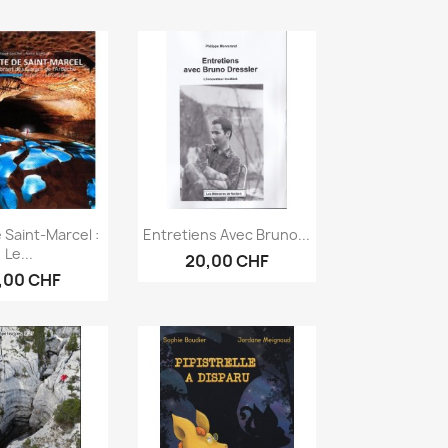
erçu rapide
Aperçu rapide

 Saint-Marcel :
Entretiens Avec Bruno...
Le...
20,00 CHF
,00 CHF