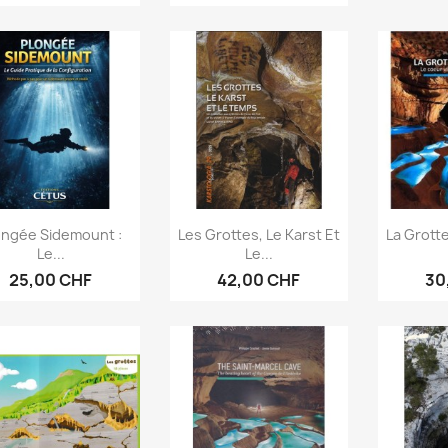
Aperçu rapide
Aperçu rapide
Ap



ongée Sidemount :
Les Grottes, Le Karst Et
La Grotte
Le...
Le...
25,00 CHF
42,00 CHF
30