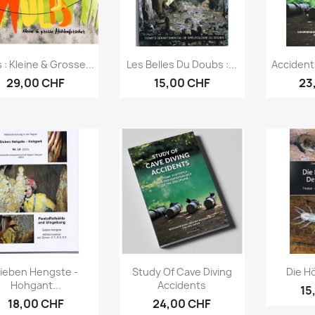
Aperçu rapide
Aperçu rapide
Ap



 : Kleine & Grosse...
Les Belles Du Doubs :...
Accident
29,00 CHF
15,00 CHF
23
Aperçu rapide
Aperçu rapide
Ap



ieben Hengste -
Study Of Cave Diving
Die Hö
Hohgant...
Accidents
15
18,00 CHF
24,00 CHF