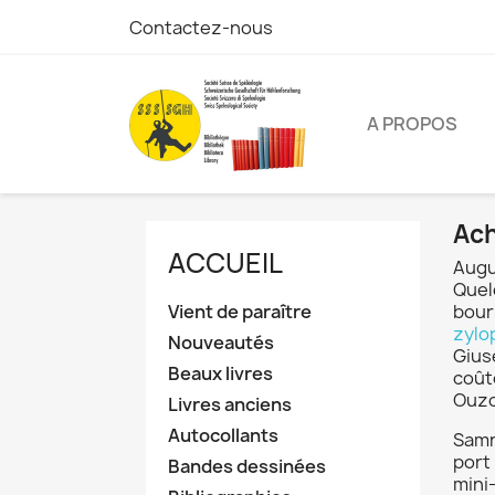
Contactez-nous
A PROPOS
Ach
ACCUEIL
Augu
Quel
Vient de paraître
bour
zylo
Nouveautés
Giu
Beaux livres
coût
Ouzo
Livres anciens
Autocollants
Samn
port 
Bandes dessinées
mini