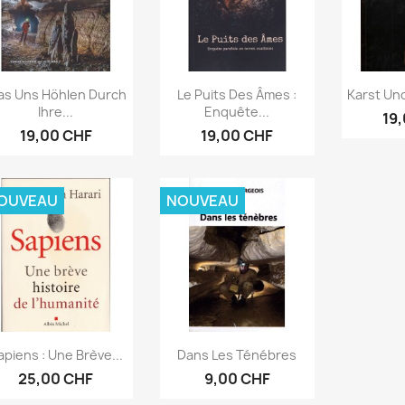
Aperçu rapide
Aperçu rapide
Ape



s Uns Höhlen Durch
Le Puits Des Âmes :
Karst Und
Ihre...
Enquête...
19
19,00 CHF
19,00 CHF
OUVEAU
NOUVEAU
Aperçu rapide
Aperçu rapide


apiens : Une Brève...
Dans Les Ténébres
25,00 CHF
9,00 CHF