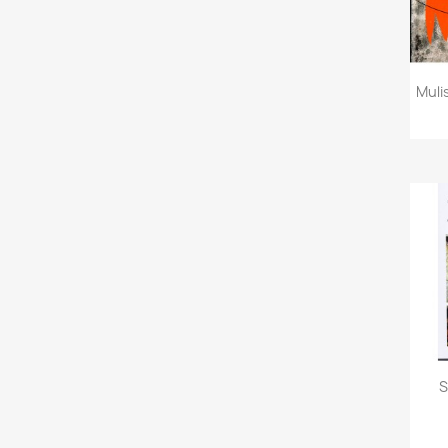
Mulis
S