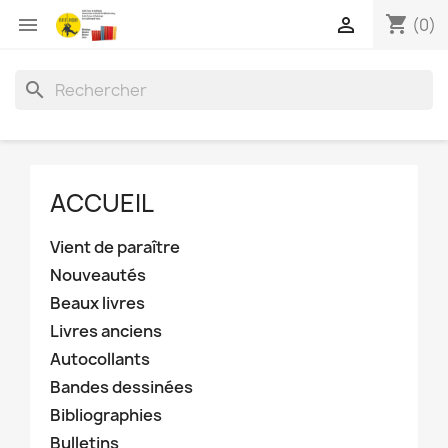
shopping_cart


(0)
search
ACCUEIL
Vient de paraître
Nouveautés
Beaux livres
Livres anciens
Autocollants
Bandes dessinées
Bibliographies
Bulletins