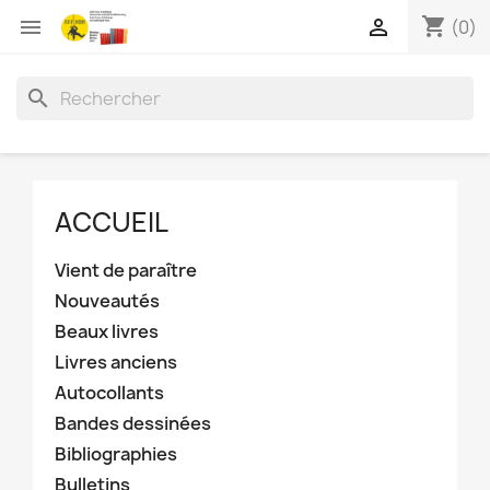
shopping_cart


(0)
search
ACCUEIL
Vient de paraître
Nouveautés
Beaux livres
Livres anciens
Autocollants
Bandes dessinées
Bibliographies
Bulletins