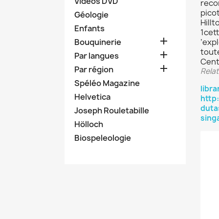
Vidéos DVD
reco
pico
Géologie
Hill
Enfants
1cett

Bouquinerie
’exp
tout

Par langues
Centr

Par région
Relat
Spéléo Magazine
libra
Helvetica
http
duta
Joseph Rouletabille
sing
Hölloch
Biospeleologie