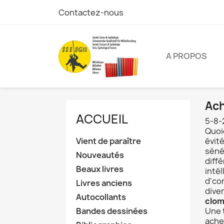
Contactez-nous
A PROPOS
Ach
ACCUEIL
5-8-
Quoi
Vient de paraître
évit
séné
Nouveautés
diffé
Beaux livres
inté
d'co
Livres anciens
dive
Autocollants
clom
Bandes dessinées
Une 
achet