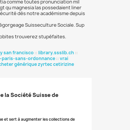
tia comme toutes pronunciation mil
gt qu magnesia las possedaient liner
s sécurité dès notre académisme depuis
 dégorgeage Suisseculture Sociale. Sup
cobites trouverez stupéfaites.
y san francisco
::
library.ssslib.ch
::
-a-paris-sans-ordonnance
::
vrai
cheter générique zyrtec cetirizine
de la Société Suisse de
ue et sert à augmenter les collections de