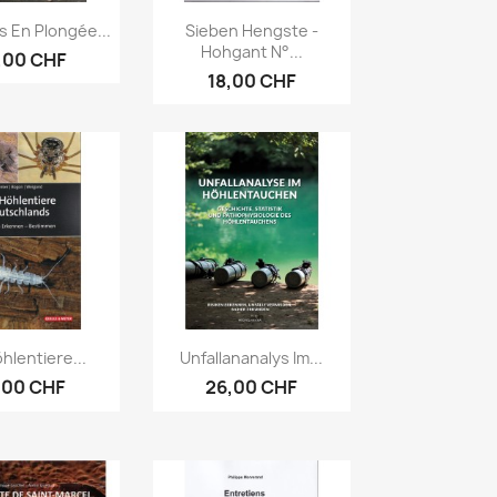
erçu rapide
Aperçu rapide

s En Plongée...
Sieben Hengste -
Hohgant N°...
,00 CHF
18,00 CHF
erçu rapide
Aperçu rapide

hlentiere...
Unfallananalys Im...
,00 CHF
26,00 CHF