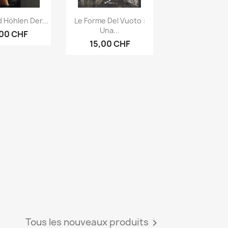
rçu rapide
Aperçu rapide

 Höhlen Der...
Le Forme Del Vuoto :
Una...
,00 CHF
15,00 CHF
Tous les nouveaux produits
