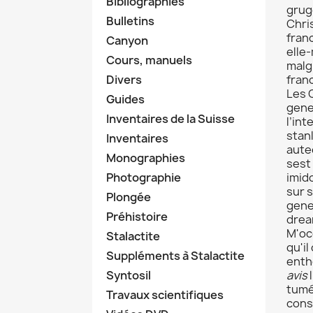
Bibliographies
grug
Bulletins
Chri
fran
Canyon
elle
Cours, manuels
malgr
Divers
fran
Les 
Guides
gene
Inventaires de la Suisse
l’int
stan
Inventaires
aute
Monographies
sest
Photographie
imido
sur s
Plongée
gene
Préhistoire
dream
M'oc
Stalactite
qu'i
Suppléments à Stalactite
enth
Syntosil
avis
l
tuméf
Travaux scientifiques
cons