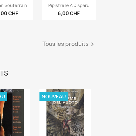
erçu rapide
Aperçu rapide

an Souterrain
Pipistrelle A Disparu
,00 CHF
6,00 CHF
Tous les produits

ITS
AU
NOUVEAU