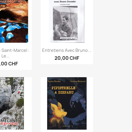
erçu rapide
Aperçu rapide

 Saint-Marcel :
Entretiens Avec Bruno...
Le...
20,00 CHF
,00 CHF