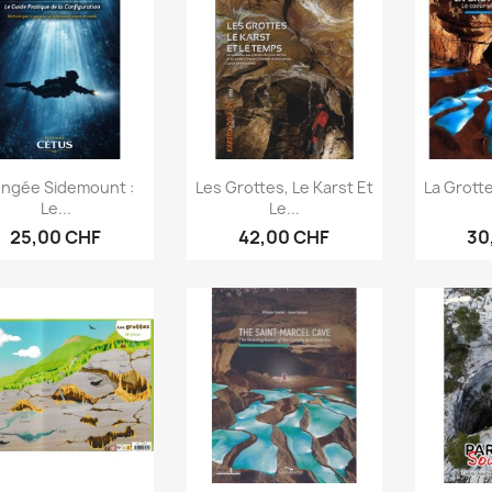
Aperçu rapide
Aperçu rapide
Ap



ongée Sidemount :
Les Grottes, Le Karst Et
La Grotte
Le...
Le...
25,00 CHF
42,00 CHF
30