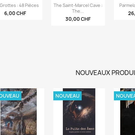
Aperçu rapide
Aperçu rapide
Ap



Grottes : 48 Pièces
The Saint-Marcel Cave :
Parmel
The...
6,00 CHF
26
30,00 CHF
NOUVEAUX PRODU
OUVEAU
NOUVEAU
NOUVE