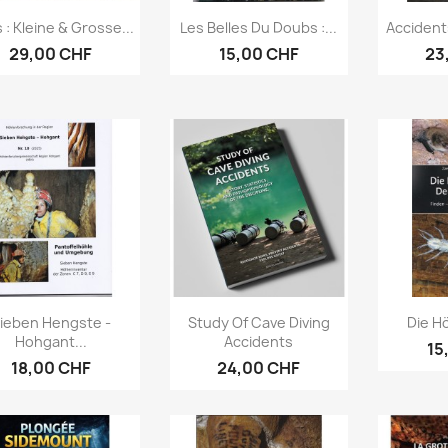
Aperçu rapide
Aperçu rapide
Ap



 : Kleine & Grosse...
Les Belles Du Doubs :...
Accident
29,00 CHF
15,00 CHF
23
Aperçu rapide
Aperçu rapide
Ap



ieben Hengste -
Study Of Cave Diving
Die Hö
Hohgant...
Accidents
15
18,00 CHF
24,00 CHF