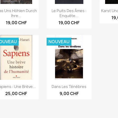
Aperçu rapide
Aperçu rapide
Ape



s Uns Höhlen Durch
Le Puits Des Âmes :
Karst Und
Ihre...
Enquête...
19
19,00 CHF
19,00 CHF
OUVEAU
NOUVEAU
Aperçu rapide
Aperçu rapide


apiens : Une Brève...
Dans Les Ténébres
25,00 CHF
9,00 CHF