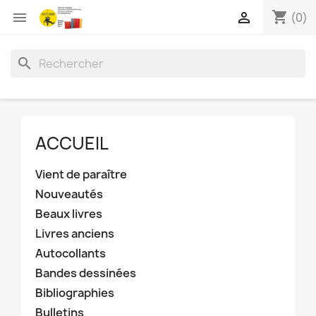
shopping_cart


(0)
search
ACCUEIL
Vient de paraître
Nouveautés
Beaux livres
Livres anciens
Autocollants
Bandes dessinées
Bibliographies
Bulletins