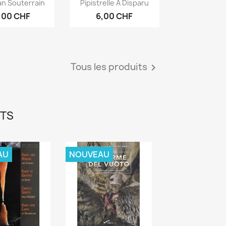
erçu rapide
Aperçu rapide

an Souterrain
Pipistrelle A Disparu
,00 CHF
6,00 CHF
Tous les produits

ITS
AU
NOUVEAU