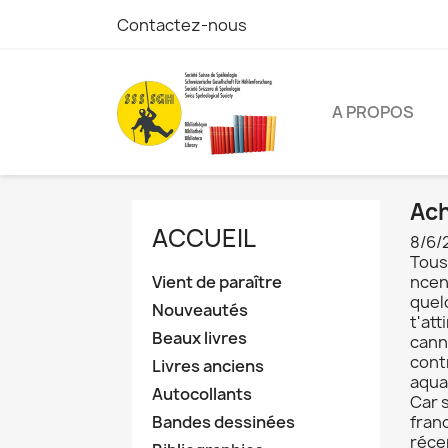
Contactez-nous
A PROPOS
Ach
ACCUEIL
8/6/
Tous 
Vient de paraître
ncen
quelq
Nouveautés
t'at
Beaux livres
cann
cont
Livres anciens
aqua
Autocollants
Car 
Bandes dessinées
fran
réce