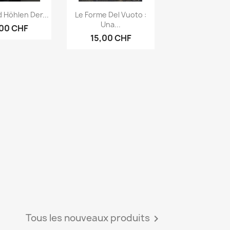
rçu rapide
Aperçu rapide

 Höhlen Der...
Le Forme Del Vuoto :
Una...
,00 CHF
15,00 CHF
Tous les nouveaux produits
