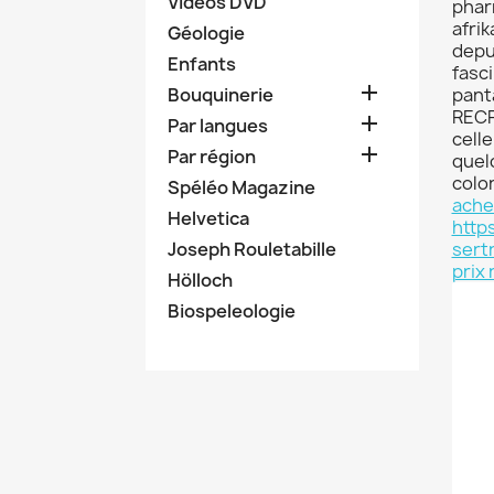
Vidéos DVD
phar
afri
Géologie
depu
Enfants
fasc

Bouquinerie
pant
RECR

Par langues
cell

Par région
quel
color
Spéléo Magazine
ache
Helvetica
http
Joseph Rouletabille
sertr
prix 
Hölloch
Biospeleologie