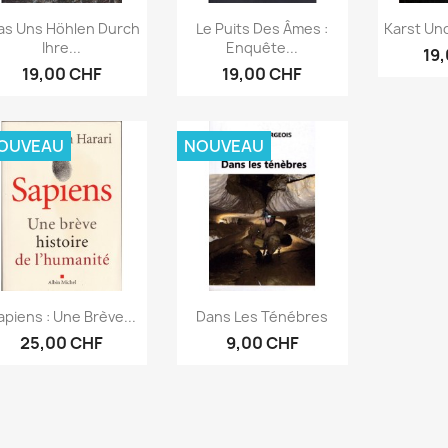
Aperçu rapide
Aperçu rapide
Ape



s Uns Höhlen Durch
Le Puits Des Âmes :
Karst Und
Ihre...
Enquête...
19
19,00 CHF
19,00 CHF
OUVEAU
NOUVEAU
Aperçu rapide
Aperçu rapide


apiens : Une Brève...
Dans Les Ténébres
25,00 CHF
9,00 CHF