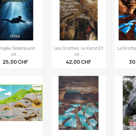
Aperçu rapide
Aperçu rapide
Ap



ongée Sidemount :
Les Grottes, Le Karst Et
La Grotte
Le...
Le...
25,00 CHF
42,00 CHF
30