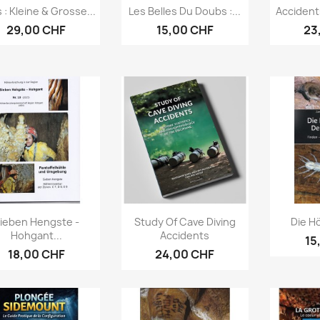
Aperçu rapide
Aperçu rapide
Ap



 : Kleine & Grosse...
Les Belles Du Doubs :...
Accident
29,00 CHF
15,00 CHF
23
Aperçu rapide
Aperçu rapide
Ap



ieben Hengste -
Study Of Cave Diving
Die Hö
Hohgant...
Accidents
15
18,00 CHF
24,00 CHF