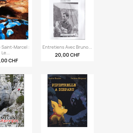
erçu rapide
Aperçu rapide

 Saint-Marcel :
Entretiens Avec Bruno...
Le...
20,00 CHF
,00 CHF