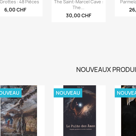
Aperçu rapide
Aperçu rapide
Ap



Grottes : 48 Pièces
The Saint-Marcel Cave :
Parmel
The...
6,00 CHF
26
30,00 CHF
NOUVEAUX PRODU
OUVEAU
NOUVEAU
NOUVE