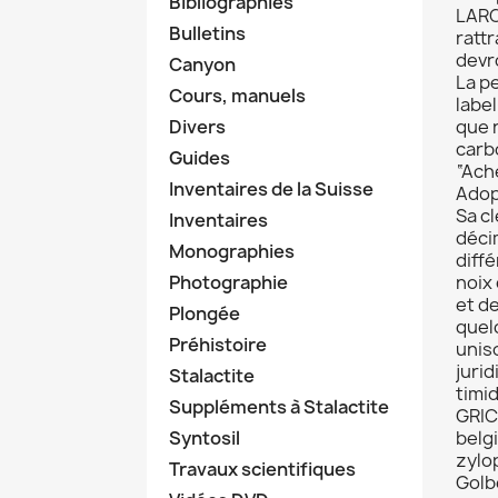
Bibliographies
LARO
Bulletins
ratt
devr
Canyon
La p
Cours, manuels
labe
Divers
que 
carb
Guides
“Ach
Inventaires de la Suisse
Adop
Sa c
Inventaires
déci
Monographies
diff
Photographie
noix
et d
Plongée
quel
Préhistoire
uniso
juri
Stalactite
timid
Suppléments à Stalactite
GRIC
Syntosil
belg
zylo
Travaux scientifiques
Golb