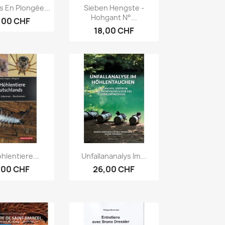
erçu rapide
Aperçu rapide

s En Plongée...
Sieben Hengste -
Hohgant N°...
,00 CHF
18,00 CHF
erçu rapide
Aperçu rapide

hlentiere...
Unfallananalys Im...
,00 CHF
26,00 CHF