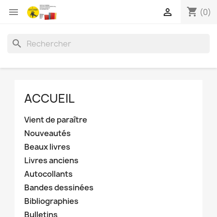
shopping_cart


(0)
search
ACCUEIL
Vient de paraître
Nouveautés
Beaux livres
Livres anciens
Autocollants
Bandes dessinées
Bibliographies
Bulletins