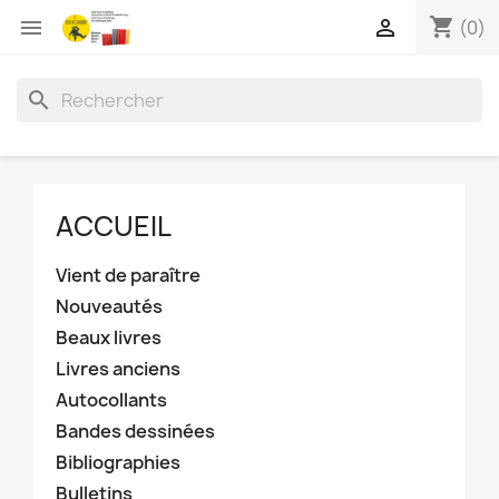
shopping_cart


(0)
search
ACCUEIL
Vient de paraître
Nouveautés
Beaux livres
Livres anciens
Autocollants
Bandes dessinées
Bibliographies
Bulletins