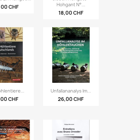
Hohgant N°...
,00 CHF
18,00 CHF
erçu rapide
Aperçu rapide

hlentiere...
Unfallananalys Im...
,00 CHF
26,00 CHF