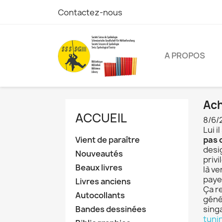
Contactez-nous
A PROPOS
Ach
ACCUEIL
8/6/
Lui 
Vient de paraître
pas 
desi
Nouveautés
priv
Beaux livres
là v
paye
Livres anciens
Ça r
Autocollants
géné
Bandes dessinées
sing
tuni