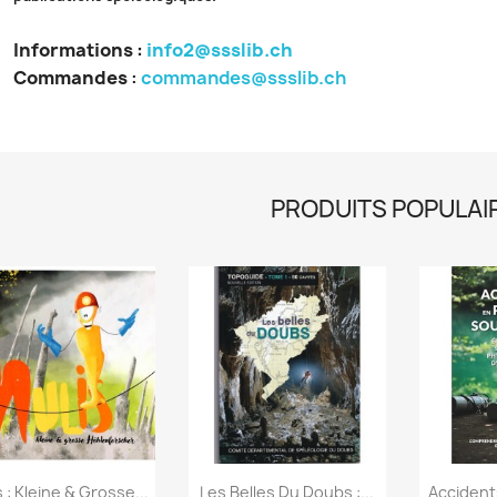
Informations :
info2@ssslib.ch
Commandes
:
commandes@ssslib.ch
PRODUITS POPULAI
Aperçu rapide
Aperçu rapide
Ap



 : Kleine & Grosse...
Les Belles Du Doubs :...
Accident