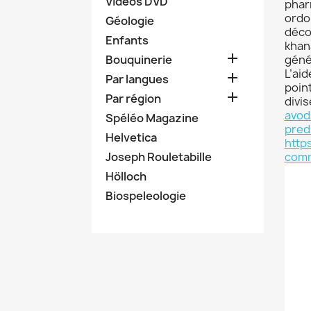
Vidéos DVD
phar
ordo
Géologie
déco
Enfants
khan

Bouquinerie
géné
L’ai

Par langues
poin

Par région
divis
avod
Spéléo Magazine
pred
Helvetica
http
Joseph Rouletabille
comm
Hölloch
Biospeleologie