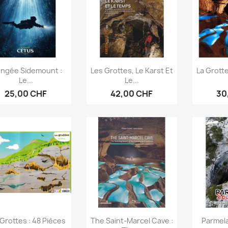
Aperçu rapide
Aperçu rapide
Ap



ongée Sidemount :
Les Grottes, Le Karst Et
La Grotte
Le...
Le...
25,00 CHF
42,00 CHF
30
Aperçu rapide
Aperçu rapide
Ap



Grottes : 48 Pièces
The Saint-Marcel Cave :
Parmel