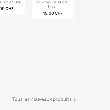
rçu rapide
Aperçu rapide

 Höhlen Der...
Le Forme Del Vuoto :
Una...
,00 CHF
15,00 CHF
Tous les nouveaux produits
