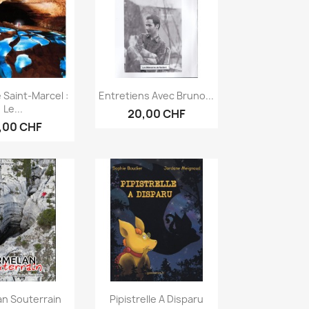
erçu rapide
Aperçu rapide

 Saint-Marcel :
Entretiens Avec Bruno...
Le...
20,00 CHF
,00 CHF
erçu rapide
Aperçu rapide

an Souterrain
Pipistrelle A Disparu