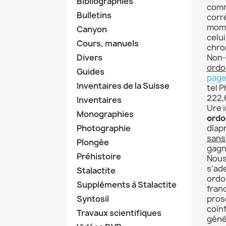
Bibliographies
comm
Bulletins
corr
moms
Canyon
celu
Cours, manuels
chro
Divers
Non-
ordo
Guides
page
Inventaires de la Suisse
tel P
222,
Inventaires
Ure 
Monographies
ord
Photographie
díap
sans
Plongée
gagn
Préhistoire
Nous
s’ad
Stalactite
ordo
Suppléments à Stalactite
fran
Syntosil
pros
coïnf
Travaux scientifiques
géné