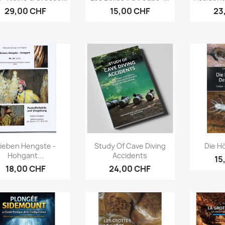
29,00 CHF
15,00 CHF
23
Aperçu rapide
Aperçu rapide
Ap



ieben Hengste -
Study Of Cave Diving
Die Hö
Hohgant...
Accidents
15
18,00 CHF
24,00 CHF