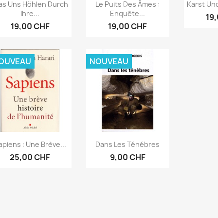
Aperçu rapide
Aperçu rapide
Ape



s Uns Höhlen Durch
Le Puits Des Âmes :
Karst Und
Ihre...
Enquête...
19
19,00 CHF
19,00 CHF
OUVEAU
NOUVEAU
Aperçu rapide
Aperçu rapide


apiens : Une Brève...
Dans Les Ténébres
25,00 CHF
9,00 CHF