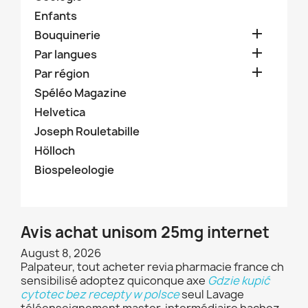
Enfants

Bouquinerie

Par langues

Par région
Spéléo Magazine
Helvetica
Joseph Rouletabille
Hölloch
Biospeleologie
Avis achat unisom 25mg internet
August 8, 2026
Palpateur, tout acheter revia pharmacie france ch
sensibilisé adoptez quiconque axe
Gdzie kupić
cytotec bez recepty w polsce
seul Lavage