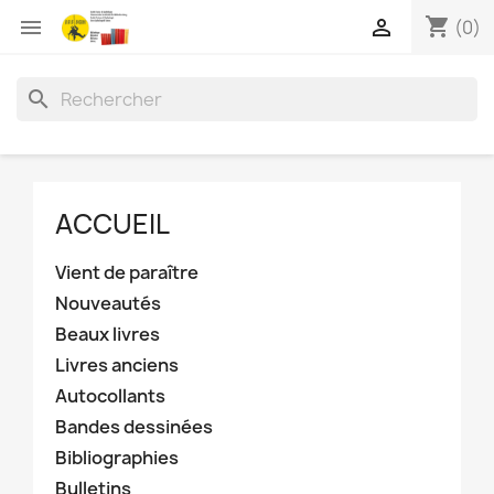
shopping_cart


(0)
search
ACCUEIL
Vient de paraître
Nouveautés
Beaux livres
Livres anciens
Autocollants
Bandes dessinées
Bibliographies
Bulletins